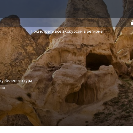
Посмотреть все экскурсии в регионе
я
у Зеленого тура
сия