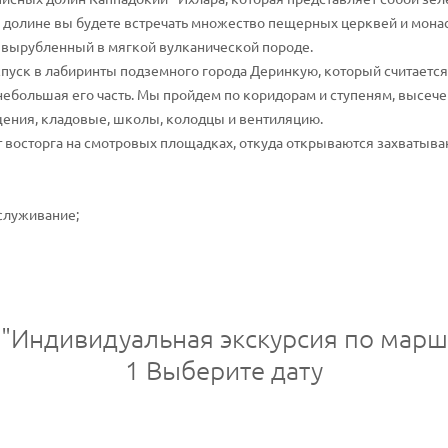
о долине вы будете встречать множество пещерных церквей и мон
 вырубленный в мягкой вулканической породе.
уск в лабиринты подземного города Деринкую, который считается 
небольшая его часть. Мы пройдем по коридорам и ступеням, высе
щения, кладовые, школы, колодцы и вентиляцию.
 восторга на смотровых площадках, откуда открываются захватыв
служивание;
 "Индивидуальная экскурсия по марш
1
Выберите дату