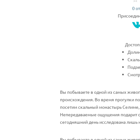
0 о
Присоединя
Достоп
Долин
Скаль
Подзе
Смотр
Вы побываете в одной из самых живоп
происхождения. Во время прогулки п
посетим скальный монастырь Селиме,
Непередаваемые ощущения подарит сп
сегодняшний день исследована лишь не
Вы побываете в одной из самых живоп