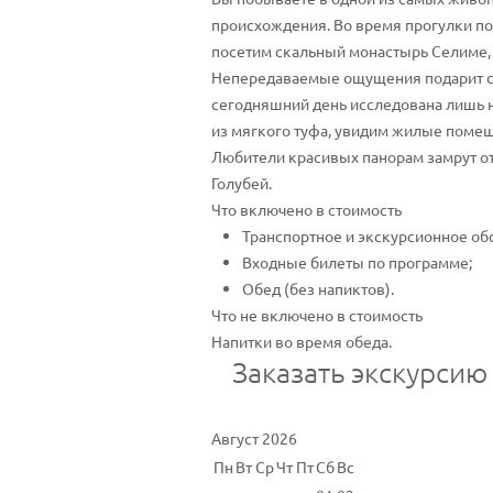
происхождения. Во время прогулки п
посетим скальный монастырь Селиме,
Непередаваемые ощущения подарит сп
сегодняшний день исследована лишь 
из мягкого туфа, увидим жилые поме
Любители красивых панорам замрут от
Голубей.
Что включено в стоимость
Транспортное и экскурсионное об
Входные билеты по программе;
Обед (без напиктов).
Что не включено в стоимость
Напитки во время обеда.
Заказать экскурсию
Август 2026
Пн
Вт
Ср
Чт
Пт
Сб
Вс