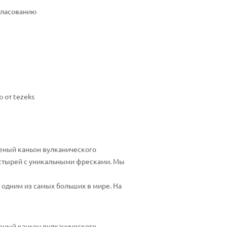
огласованию
 от tezeks
леный каньон вулканического
астырей с уникальными фресками. Мы
одним из самых больших в мире. На
леный каньон вулканического