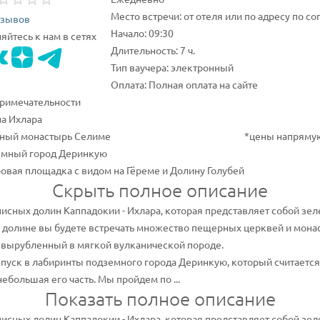
Место встречи: от отеля или по адресу по с
тзывов
Начало: 09:30
йтесь к нам в сетях
Длительность: 7 ч.
Тип ваучера: электронный
Оплата: Полная оплата на сайте
римечательности
а Ихлара
ный монастырь Селиме
*цены напрямую
мный город Деринкую
овая площадка с видом на Гёреме и Долину Голубей
Скрыть полное описание
исных долин Каппадокии - Ихлара, которая представляет собой зе
о долине вы будете встречать множество пещерных церквей и мон
 вырубленный в мягкой вулканической породе.
уск в лабиринты подземного города Деринкую, который считается 
большая его часть. Мы пройдем по ...
Показать полное описание
исных долин Каппадокии - Ихлара, которая представляет собой зе