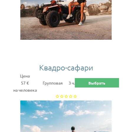
Квадро-cафари
Цена
57 €
Групповая
3 ч.
Выбрать
на человека