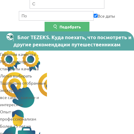
Все даты
Подобрать
Блог TEZEKS. Куда поехать, что посмотреть и
другие рекомендации путешественникам
Гарантия качества
Международные
стандарты качества
Легко выбирать
Тщательно отобранные
экскурсии:
все самое важное и
интересное
Опыт и
профессионализм
Более 25 лет на
рынке