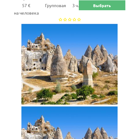
57 €
Групповая
3 ч.
Выбрать
на человека