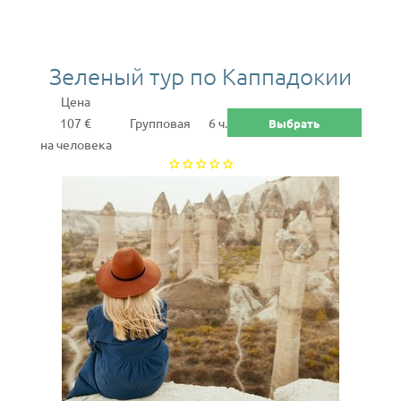
Зеленый тур по Каппадокии
Цена
107 €
Групповая
6 ч.
Выбрать
на человека