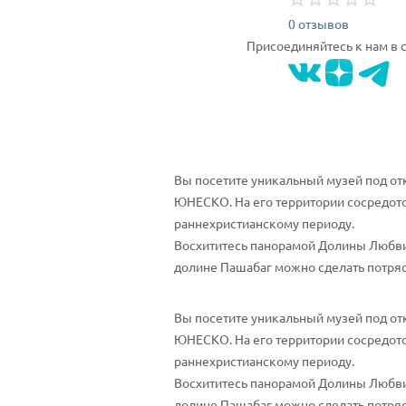
0 отзывов
Присоединяйтесь к нам в 
Вы посетите уникальный музей под от
ЮНЕСКО. На его территории сосредот
раннехристианскому периоду.
Восхититесь панорамой Долины Любви 
долине Пашабаг можно сделать потряса
Вы посетите уникальный музей под от
ЮНЕСКО. На его территории сосредот
раннехристианскому периоду.
Восхититесь панорамой Долины Любви 
долине Пашабаг можно сделать потряс