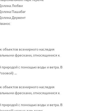
Долина Любви
Долина Пашабаг
Долина Дервент
Аванос
ок объектов всемирного наследия
кальными фресками, относящимися к
 природой с помощью воды и ветра. В
зовой) ...
ок объектов всемирного наследия
кальными фресками, относящимися к
 природой с помощью воды и ветра. В
Розовой) можно дать волю