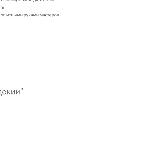
тв.
од опытными руками мастеров
докии"