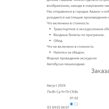
воображению, находя в очертаниях л
Мы отправимся в городок Аванос и по
рождаются настоящие произведения и
Что включено в стоимость
Транспортное и экскурсионное об
Входные билеты по программе.
Обед.
Что не включено в стоимость
Напитки за обедом.
Формат проведения экскурсии
Автобусно-пешеходная.
Заказ
Август 2026
Пн
Вт
Ср
Чт
Пт
Сб
Вс
01
02
03
04
05
06
07