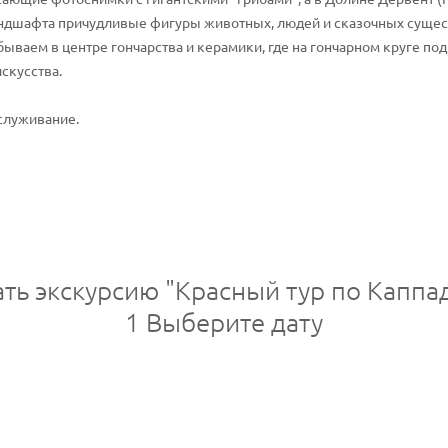
андшафта причудливые фигуры животных, людей и сказочных сущес
бываем в центре гончарства и керамики, где на гончарном круге п
скусства.
служивание.
ать экскурсию "Красный тур по Каппа
1
Выберите дату