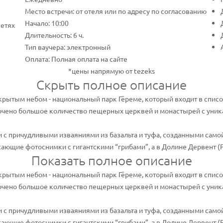
Место встречи: от отеля или по адресу по согласованию
Начало: 10:00
сетях
Длительность: 6 ч.
Тип ваучера: электронный
Оплата: Полная оплата на сайте
*цены напрямую от tezeks
Скрыть полное описание
крытым небом - национальный парк Гёреме, который входит в спис
очено большое количество пещерных церквей и монастырей с уни
с причудливыми изваяниями из базальта и туфа, созданными самой
ющие фотоснимки с гигантскими “грибами”, а в Долине Дервент (Ро
Показать полное описание
крытым небом - национальный парк Гёреме, который входит в спис
очено большое количество пещерных церквей и монастырей с уни
с причудливыми изваяниями из базальта и туфа, созданными самой
ающие фотоснимки с гигантскими “грибами”, а в Долине Дервент (