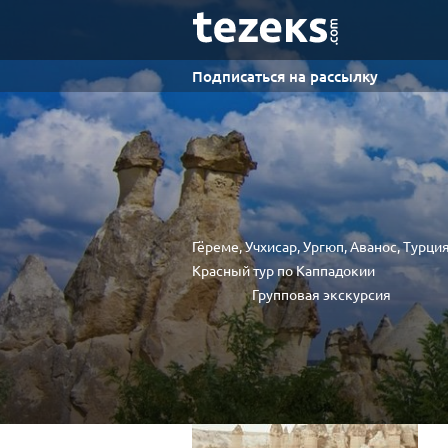
Подписаться на рассылку
Гёреме, Учхисар, Ургюп, Аванос, Турци
Красный тур по Каппадокии
Групповая экскурсия