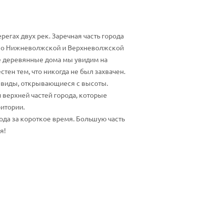
егах двух рек. Заречная часть города
 по Нижневолжской и Верхневолжской
е деревянные дома мы увидим на
ен тем, что никогда не был захвачен.
е виды, открывающиеся с высоты.
 верхней частей города, которые
итории.
ода за короткое время. Большую часть
я!