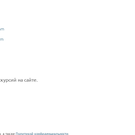
am
am
курсий на сайте.
, а также
Политикой конфиденциальности
.