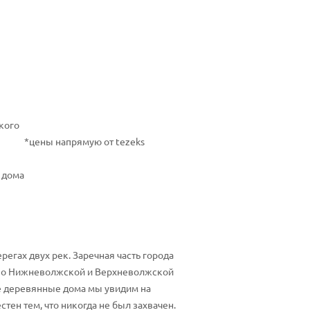
кого
*цены напрямую от tezeks
 дома
егах двух рек. Заречная часть города
 по Нижневолжской и Верхневолжской
е деревянные дома мы увидим на
ен тем, что никогда не был захвачен.