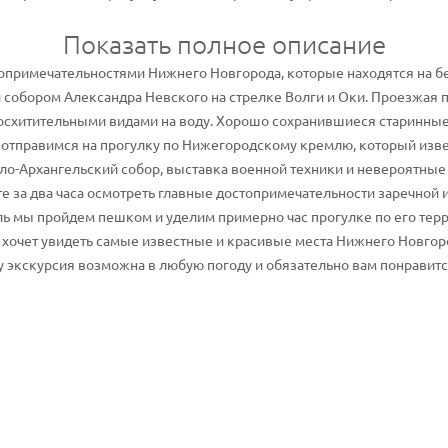
Показать полное описание
опримечательностями Нижнего Новгорода, которые находятся на бер
 собором Александра Невского на стрелке Волги и Оки. Проезжая
осхитительными видами на воду. Хорошо сохранившиеся старинны
отправимся на прогулку по Нижегородскому кремлю, который извест
ло-Архангельский собор, выставка военной техники и невероятны
е за два часа осмотреть главные достопримечательности заречной и
ь мы пройдем пешком и уделим примерно час прогулке по его терр
о хочет увидеть самые известные и красивые места Нижнего Новгор
у экскурсия возможна в любую погоду и обязательно вам понравитс