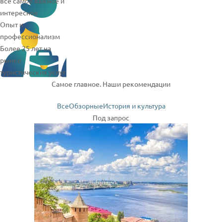
все самое важное и
интересное
Опыт и
профессионализм
Более 25 лет на
рынке
туристических услуг
Самое главное. Наши рекомендации
Все
Обзорные
История и культура
Под запрос