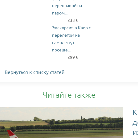
переправой на
паром...
233 €
Экскурсия в Каир с
перелетом на
самолете, с
посеще...
299 €
Вернуться к списку статей
Читайте также
К
д
и