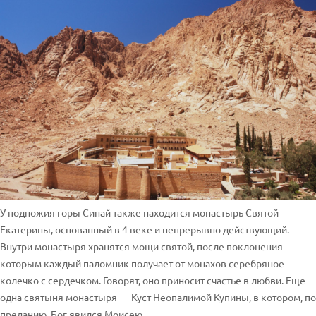
У подножия горы Синай также находится монастырь Святой
Екатерины, основанный в 4 веке и непрерывно действующий.
Внутри монастыря хранятся мощи святой, после поклонения
которым каждый паломник получает от монахов серебряное
колечко с сердечком. Говорят, оно приносит счастье в любви. Еще
одна святыня монастыря — Куст Неопалимой Купины, в котором, по
преданию, Бог явился Моисею.