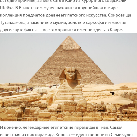
Есть две причины, зачем ехать в Каир из курортного Шарм-эль-
Шейха. В Египетском музее находится крупнейшая в мире
коллекция предметов древнеегипетского искусства. Сокровища
Тутанхамона, знаменитые мумии, золотые саркофаги и многие
другие артефакты — все это хранится именно здесь, в Каире.
И конечно, легендарные египетские пирамиды в Гизе. Самая
известная из них пирамида Хеопса — единственное из Семи чудес