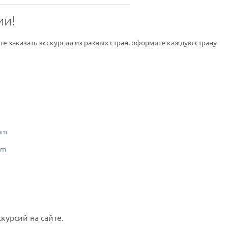
ии!
ите заказать экскурсии из разных стран, оформите каждую страну
am
am
курсий на сайте.