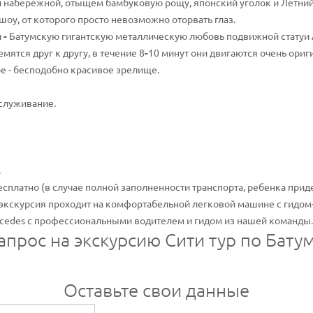
 набережной, отыщем бамбуковую рощу, японский уголок и Летний
оу, от которого просто невозможно оторвать глаз.
и
-
Батумскую гигантскую металлическую любовь подвижной статуи 
ятся друг к другу, в течение 8
-
10 минут они двигаются очень ориги
лое - бесподобно красивое зрелище.
служивание.
.
есплатно (в случае полной заполненности транспорта, ребенка приде
 экскурсия проходит на комфортабельной легковой машине с гидом-
edes с профессиональными водителем и гидом из нашей команды.
апрос на экскурсию Сити тур по Бату
Оставьте свои данные