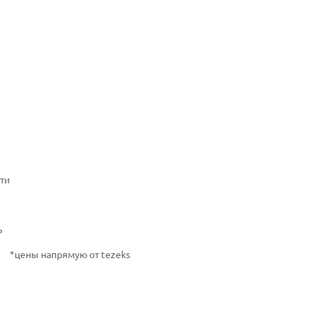
ти
ь
*цены напрямую от tezeks