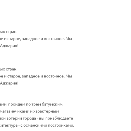
ых стран.
е и старое, западное и восточное. Мы
а Аджария!
ых стран.
е и старое, западное и восточное. Мы
а Аджария!
ами, пройдем по трем батумским
и магазинчиками и характерным
ной артерии города - вы понаблюдаете
итектура - с османскими постройками.