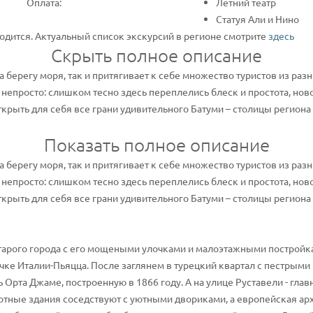
Оплата:
Летний театр
Статуя Али и Нино
одится. Актуальный список экскурсий в регионе смотрите
здесь
Скрыть полное описание
 берегу моря, так и притягивает к себе множество туристов из разн
непросто: слишком тесно здесь переплелись блеск и простота, ново
открыть для себя все грани удивительного Батуми – столицы регион
Показать полное описание
 берегу моря, так и притягивает к себе множество туристов из разн
непросто: слишком тесно здесь переплелись блеск и простота, ново
открыть для себя все грани удивительного Батуми – столицы регион
тарого города с его мощеными улочками и малоэтажными постройк
чке Италии-Пьяцца. После заглянем в турецкий квартал с пестрым
Орта Джаме, построенную в 1866 году. А на улице Руставели - глав
отные здания соседствуют с уютными двориками, а европейская арх