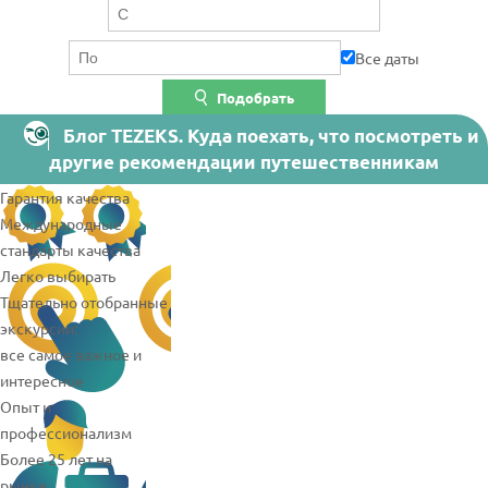
Все даты
Подобрать
Блог TEZEKS. Куда поехать, что посмотреть и
другие рекомендации путешественникам
Гарантия качества
Международные
стандарты качества
Легко выбирать
Тщательно отобранные
экскурсии:
все самое важное и
интересное
Опыт и
профессионализм
Более 25 лет на
рынке