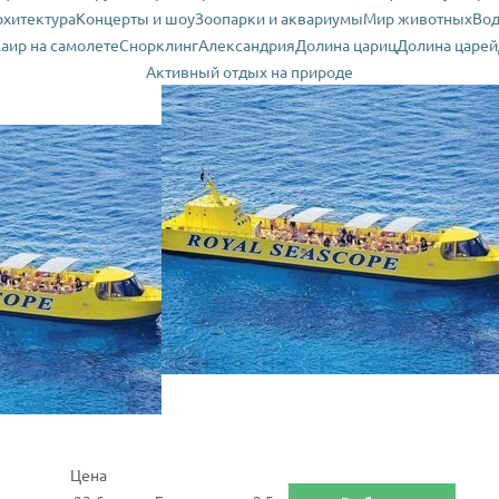
рхитектура
Концерты и шоу
Зоопарки и аквариумы
Мир животных
Вод
аир на самолете
Снорклинг
Александрия
Долина цариц
Долина царей
Активный отдых на природе
Цена