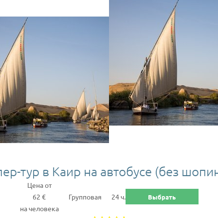
пер-тур в Каир на автобусе (без шопин
Цена от
62 €
Групповая
24 ч.
Выбрать
на человека