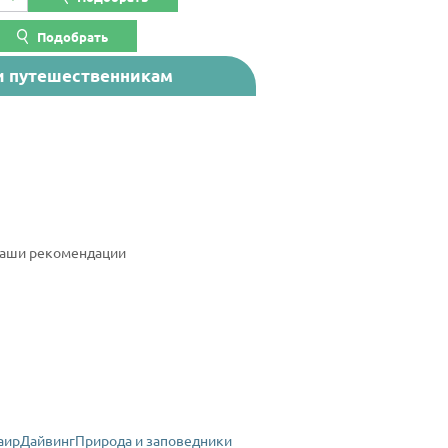
Подобрать
ии путешественникам
Наши рекомендации
аир
Дайвинг
Природа и заповедники