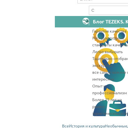
Блог TEZEKS. 
Гарантия качества
Международные
стандарты качеств
Легко выбирать
Тщательно отобра
экскурсии:
все самое важное 
интересное
Опыт и
профессионализм
Более 25 лет на
рынке
туристических усл
Все
История и культура
Необычные