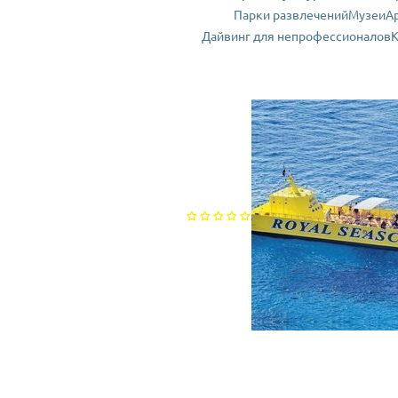
Парки развлечений
Музеи
А
Дайвинг для непрофессионалов
К