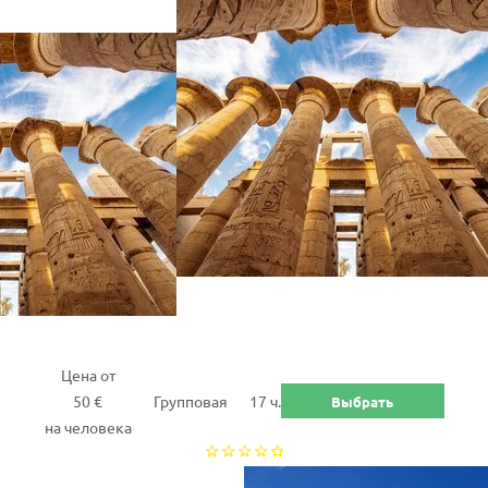
Цена от
50 €
Групповая
17 ч.
Выбрать
на человека