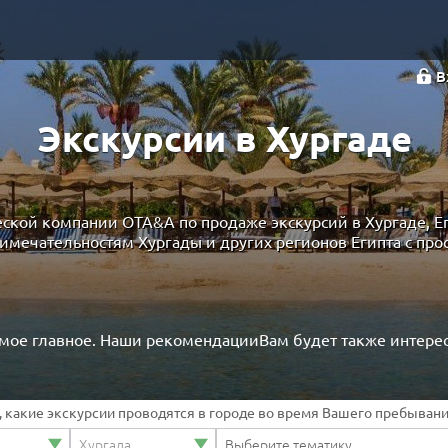
В
Экскурсии в Хургаде
ской компании OTA&A по продаже экскурсий в Хургаде, Е
имечательностям Хургады и других регионов Египта с пр
мое главное. Наши рекомендации
Вам будет также интере
ь, какие экскурсии проводятся в городе во время Вашего пребывани