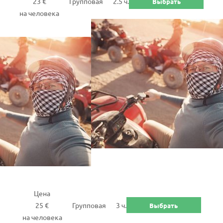
23 €
Групповая
2.5 ч.
Выбрать
на человека
Цена
25 €
Групповая
3 ч.
Выбрать
на человека