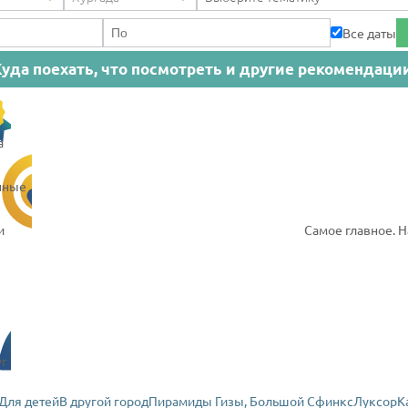
Все даты
Куда поехать, что посмотреть и другие рекомендац
а
нные
и
Самое главное. 
уг
Для детей
В другой город
Пирамиды Гизы, Большой Сфинкс
Луксор
К