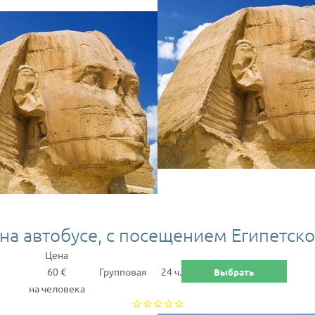
на автобусе, с посещением Египетско
Цена
60 €
Групповая
24 ч.
Выбрать
на человека