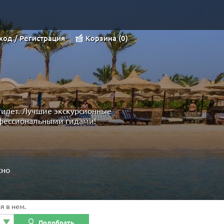
ход / Регистрация
Корзина
0
гипет. Лучшие экскурсионные
офессиональными гидами!
сно
я в нем.
Подобрать