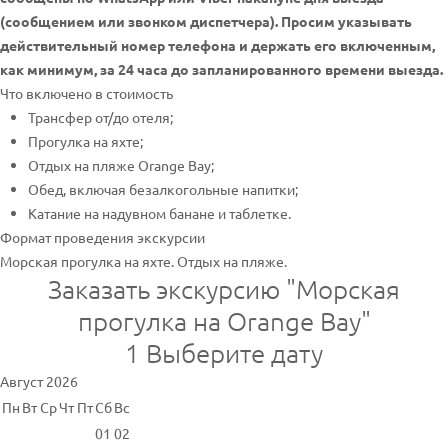
(сообщением или звонком диспетчера). Просим указывать
действительный номер телефона и держать его включенным,
как минимум, за 24 часа до запланированного времени выезда.
Что включено в стоимость
Трансфер от/до отеля;
Прогулка на яхте;
Отдых на пляже Orange Bay;
Обед, включая безалкогольные напитки;
Катание на надувном банане и таблетке.
Формат проведения экскурсии
Морская прогулка на яхте. Отдых на пляже.
Заказать экскурсию "Морская
прогулка на Orange Bay"
1
Выберите дату
Август 2026
Пн
Вт
Ср
Чт
Пт
Сб
Вс
01
02