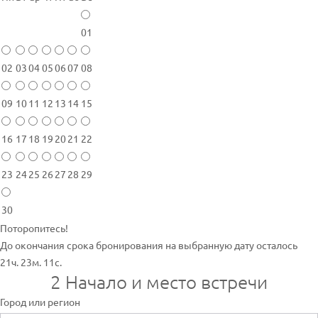
01
02
03
04
05
06
07
08
09
10
11
12
13
14
15
16
17
18
19
20
21
22
23
24
25
26
27
28
29
30
Поторопитесь!
До окончания срока бронирования на выбранную дату осталось
21ч. 23м. 11с.
2
Начало и место встречи
Город или регион