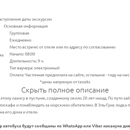
наступления даты экскурсии
Основная информация
Групповая
Ежедневно
Место встречи: от отеля или по адресу по согласованию
Начало: 08:00
ях
Длительность: 9 ч.
Тип ваучера: электронный
Оплата: Частичная предоплата на сайте, остальное - гиду на мес
*цены напрямую от tezeks
Скрыть полное описание
 этому оазису в пустыне, созданному около 20 лет назад. По пути з
тискафе и понаблюдать за морскими обитателям. В Эль-Гуне лодка 
а его дома и отели.
р автобуса будут сообщены по WhatsApp или Viber накануне д