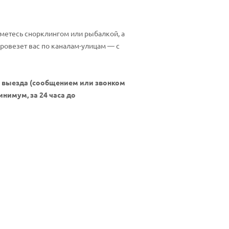
айметесь снорклингом или рыбалкой, а
провезет вас по каналам-улицам — с
ня выезда (сообщением или звонком
нимум, за 24 часа до