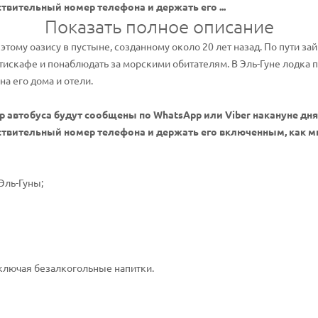
твительный номер телефона и держать его ...
Показать полное описание
 этому оазису в пустыне, созданному около 20 лет назад. По пути з
тискафе и понаблюдать за морскими обитателям. В Эль-Гуне лодка 
а его дома и отели.
р автобуса будут сообщены по WhatsApp или Viber накануне д
ствительный номер телефона и держать его включенным, как ми
Эль-Гуны;
включая безалкогольные напитки.