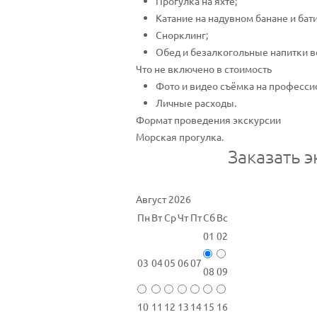
Прогулка на яхте;
Катание на надувном банане и бат
Снорклинг;
Обед и безалкогольные напитки в
Что не включено в стоимость
Фото и видео съёмка на професси
Личные расходы.
Формат проведения экскурсии
Морская прогулка.
Заказать э
Август 2026
Пн
Вт
Ср
Чт
Пт
Сб
Вс
01
02
03
04
05
06
07
08
09
10
11
12
13
14
15
16