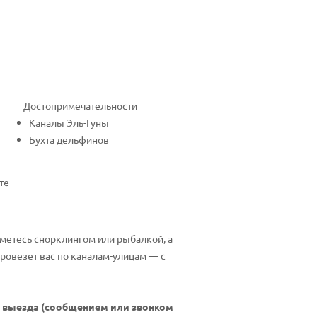
Достопримечательности
Каналы Эль-Гуны
Бухта дельфинов
те
айметесь снорклингом или рыбалкой, а
провезет вас по каналам-улицам — с
ня выезда (сообщением или звонком