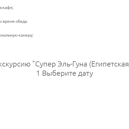
искафе;
о время обеда.
ональную камеру;
кскурсию "Супер Эль-Гуна (Египетска
1
Выберите дату