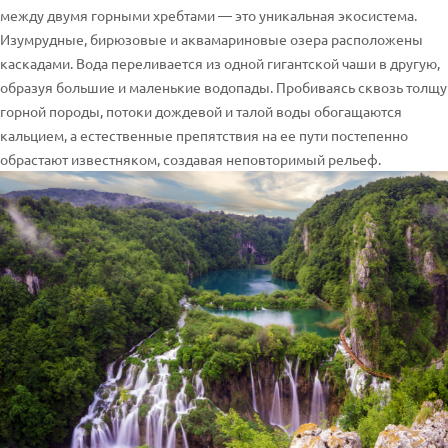
между двумя горными хребтами — это уникальная экосистема.
Изумрудные, бирюзовые и аквамариновые озера расположены
каскадами. Вода переливается из одной гигантской чаши в другую,
образуя большие и маленькие водопады. Пробиваясь сквозь толщу
горной породы, потоки дождевой и талой воды обогащаются
кальцием, а естественные препятствия на ее пути постепенно
обрастают известняком, создавая неповторимый рельеф.