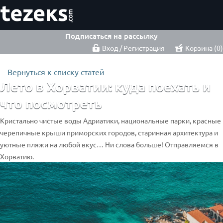
Подписаться на рассылку
Вход / Регистрация
Корзина
0
Вернуться к списку статей
Лето в Хорватии: куда поехать и
что посмотреть
Кристально чистые воды Адриатики, национальные парки, красные
черепичные крыши приморских городов, старинная архитектура и
уютные пляжи на любой вкус… Ни слова больше! Отправляемся в
Хорватию.