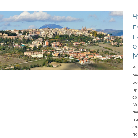
Ч
п
н
о
М
Ре
ра
во
пр
со
Мн
па
и 
со
по