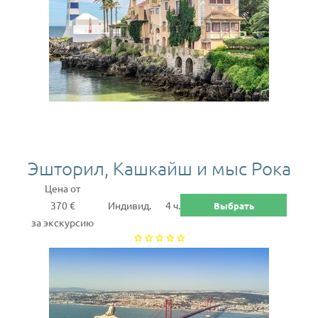
Эшторил, Кашкайш и мыс Рока
Цена от
370 €
Индивид.
4 ч.
Выбрать
за экскурсию