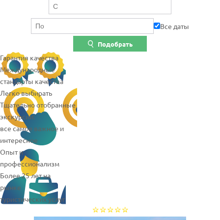
Все даты
Подобрать
Гарантия качества
Международные
стандарты качества
Легко выбирать
Тщательно отобранные
экскурсии:
все самое важное и
интересное
Опыт и
профессионализм
Более 25 лет на
рынке
туристических услуг