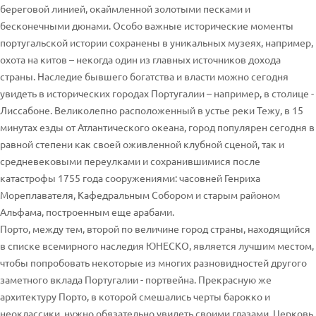
береговой линией, окаймленной золотыми песками и
бесконечными дюнами. Особо важные исторические моменты
португальской истории сохранены в уникальных музеях, например,
охота на китов – некогда один из главных источников дохода
страны. Наследие бывшего богатства и власти можно сегодня
увидеть в исторических городах Португалии – например, в столице -
Лиссабоне. Великолепно расположенный в устье реки Тежу, в 15
минутах езды от Атлантического океана, город популярен сегодня в
равной степени как своей оживленной клубной сценой, так и
средневековыми переулками и сохранившимися после
катастрофы 1755 года сооружениями: часовней Генриха
Мореплавателя, Кафедральным Собором и старым районом
Альфама, построенным еще арабами.
Порто, между тем, второй по величине город страны, находящийся
в списке всемирного наследия ЮНЕСКО, является лучшим местом,
чтобы попробовать некоторые из многих разновидностей другого
заметного вклада Португалии - портвейна. Прекрасную же
архитектуру Порто, в которой смешались черты барокко и
неоклассики, нужно обязательно увидеть своими глазами. Церковь