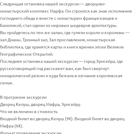
Следующая остановка нашей экскурсии — дворцово-
монастырский комплекс Марфа. Он строился как знак исполнения
господнего обеда и вместе с монастырем францисканцев и
Базиликой, стал одним из мировых шедевров архитектуры.
Вы пройдетесь по тем же залам, где гуляли короли и королевы —
зал Дианы, Тронный зал, Зал прославления, монастырская
библиотека, где хранятся карты и книги времен эпохи Великих
Географических Открытий.
Последняя остановка нашей экскурсии — город Эрисейра, где
русскоговорящий гид расскажет вам, как был свергнут
монархический режим и куда бежала в изгнание королевская
семья.
В программе экскурсии
Дворец Келуш, дворец Мафра, Эрисейру.
Что не включено в стоимость
Входной билет во дворец Келуш (9€). Входной билет во дворец
Мафра (6€).
Формат проведения экскурсии