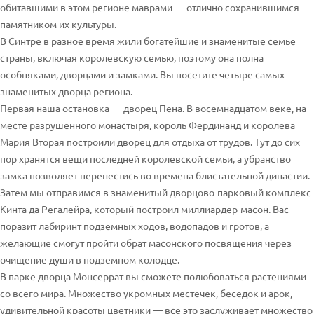
обитавшими в этом регионе маврами — отлично сохранившимся
памятником их культуры.
В Синтре в разное время жили богатейшие и знаменитые семье
страны, включая королевскую семью, поэтому она полна
особняками, дворцами и замками. Вы посетите четыре самых
знаменитых дворца региона.
Первая наша остановка — дворец Пена. В восемнадцатом веке, на
месте разрушенного монастыря, король Фердинанд и королева
Мария Вторая построили дворец для отдыха от трудов. Тут до сих
пор хранятся вещи последней королевской семьи, а убранство
замка позволяет перенестись во времена блистательной династии.
Затем мы отправимся в знаменитый дворцово-парковый комплекс
Кинта да Регалейра, который построил миллиардер-масон. Вас
поразит лабиринт подземных ходов, водопадов и гротов, а
желающие смогут пройти обрат масонского посвящения через
очищение души в подземном колодце.
В парке дворца Монсеррат вы сможете полюбоваться растениями
со всего мира. Множество укромных местечек, беседок и арок,
удивительной красоты цветники — все это заслуживает множество