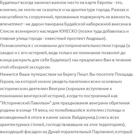
Будапешт всегда занимал важное место на карте Европы - это,
конечно, не могло не сказаться и на архитектуре города. Размах и
масштабность сооружений, призванные подчеркнуть их важность,
впечатляют - не даром панорама Будайской набережной внесена в
Список всемирного наследия ЮНЕСКО (позже туда добавилась и
главная улица города - известный проспект Андраши).
Познакомиться с основными достопримечательностями города (а
заодно и с его историей, ведь только ее понимание позволит до
конца раскрыть для себя Будапешт) мы предлагаем Вам в течение
этой обзорной экскурсии.
Начнется Ваше путешествие на берегу Пешт. Вы посетите Площадь
Героев, на которой можно увидеть памятники всем основным
историческим деятелям Венгрии (хорошее вступление к
пониманию венгерской истории), когда-то построенный как
"Исторический Павильон" для празднования венграми обретения
родины в конце 19 века, но полюбившийся жителям столицы и
возведенный в итоге в камне замок Вайдахуняд (смесь всех
архитектурных стилей, господствовавших на этих территориях),
выходящий фасадом на Дунай поразительный Парламент, который