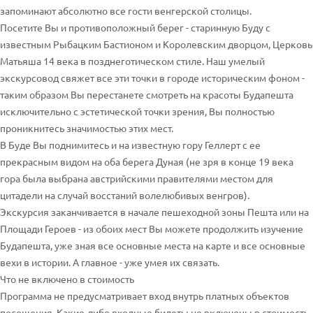
запоминают абсолютно все гости венгерской столицы.
Посетите Вы и противоположный берег - старинную Буду с
известным Рыбацким Бастионом и Королевским дворцом, Церковь
Матьяша 14 века в позднеготическом стиле. Наш умелый
экскурсовод свяжет все эти точки в городе историческим фоном -
таким образом Вы перестанете смотреть на красоты Будапешта
исключительно с эстетической точки зрения, Вы полностью
проникнитесь значимостью этих мест.
В Буде Вы поднимитесь и на известную гору Геллерт с ее
прекрасным видом на оба берега Дуная (не зря в конце 19 века
гора была выбрана австрийскими правителями местом для
цитадели на случай восстаний волелюбивых венгров).
Экскурсия заканчивается в начале пешеходной зоны Пешта или на
Площади Героев - из обоих мест Вы можете продолжить изучение
Будапешта, уже зная все основные места на карте и все основные
вехи в истории. А главное - уже умея их связать.
Что не включено в стоимость
Программа не предусматривает вход внутрь платных объектов
посещения. Какие-либо входные билеты не включены в стоимость