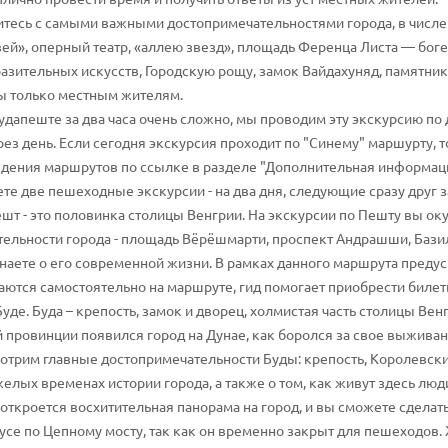
итесь с самыми важными достопримечательностями города, в числе
ей», оперный театр, «аллею звезд», площадь Ференца Листа — бог
разительных искусств, Городскую рощу, замок Вайдахуняд, памятни
ны только местным жителям.
Будапеште за два часа очень сложно, мы проводим эту экскурсию по
з день. Если сегодня экскурсия проходит по "Синему" маршурту, то
ведения маршрутов по ссылке в разделе "Дополнительная информац
ете две пешеходные экскурсии - на два дня, следующие сразу друг з
шт - это половинка столицы Венгрии. На экскурсии по Пешту вы ок
тельности города - площадь Вёрёшмарти, проспект Андрашши, Базил
знаете о его современной жизни. В рамках данного маршрута преду
ются самостоятельно на маршруте, гид помогает приобрести билеты
Буде. Буда – крепость, замок и дворец, холмистая часть столицы Вен
 провинции появился город на Дунае, как боролся за свое выживан
мотрим главные достопримечательности Буды: крепость, Королевски
желых временах истории города, а также о том, как живут здесь люд
 откроется восхитительная панорама на город, и вы сможете сделат
се по Цепному мосту, так как он временно закрыт для пешеходов. 