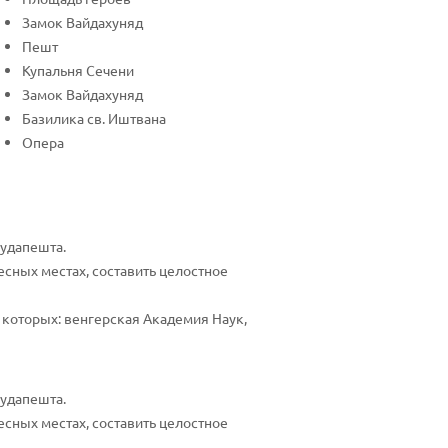
Замок Вайдахуняд
Пешт
Купальня Сечени
Замок Вайдахуняд
Базилика св. Иштвана
Опера
удапешта.
есных местах, составить целостное
 которых: венгерская Академия Наук,
удапешта.
есных местах, составить целостное