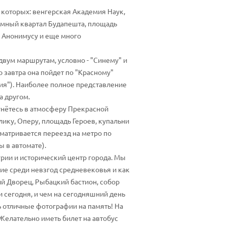
 которых: венгерская Академия Наук,
емный квартал Будапешта, площадь
к Анонимусу и еще много
 двум маршрутам, условно - "Синему" и
 завтра она пойдет по "Красному"
ия"). Наиболее полное представление
а другом.
унётесь в атмосферу Прекрасной
ику, Оперу, площадь Героев, купальни
сматривается переезд на метро по
 в автомате).
грии и исторический центр города. Мы
ие среди невзгод средневековья и как
й Дворец, Рыбацкий бастион, собор
и сегодня, и чем на сегодняшний день
ь отличные фотографии на память! На
Желательно иметь билет на автобус