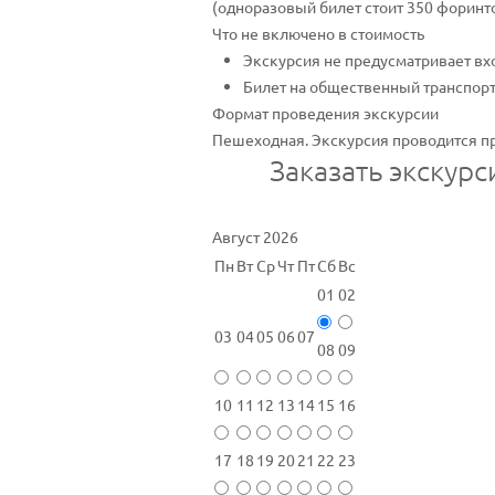
(одноразовый билет стоит 350 форинто
Что не включено в стоимость
Экскурсия не предусматривает вх
Билет на общественный транспорт
Формат проведения экскурсии
Пешеходная. Экскурсия проводится 
Заказать экскур
Август 2026
Пн
Вт
Ср
Чт
Пт
Сб
Вс
01
02
03
04
05
06
07
08
09
10
11
12
13
14
15
16
17
18
19
20
21
22
23