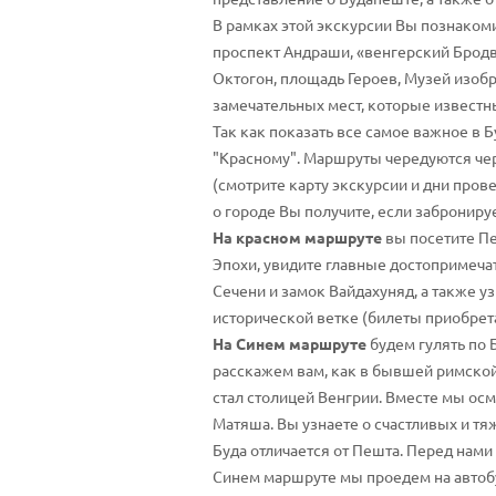
В рамках этой экскурсии Вы познаком
проспект Андраши, «венгерский Бродв
Октогон, площадь Героев, Музей изоб
замечательных мест, которые извест
Так как показать все самое важное в 
"Красному". Маршруты чередуются чере
(смотрите карту экскурсии и дни про
о городе Вы получите, если заброниру
На красном маршруте
вы посетите Пе
Эпохи, увидите главные достопримеча
Сечени и замок Вайдахуняд, а также у
исторической ветке (билеты приобрета
На Синем маршруте
будем гулять по 
расскажем вам, как в бывшей римской
стал столицей Венгрии. Вместе мы ос
Матяша. Вы узнаете о счастливых и тя
Буда отличается от Пешта. Перед нами
Синем маршруте мы проедем на автобу