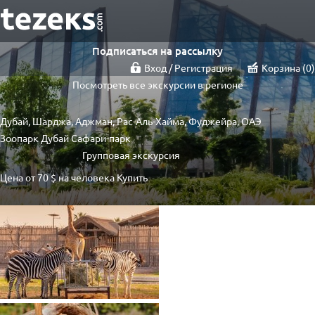
Подписаться на рассылку
Вход / Регистрация
Корзина
0
Посмотреть все экскурсии в регионе
Дубай, Шарджа, Аджман, Рас-Аль-Хайма, Фуджейра, ОАЭ
Зоопарк Дубай Сафари-парк
Групповая экскурсия
Цена от
70 $
на человека
Купить