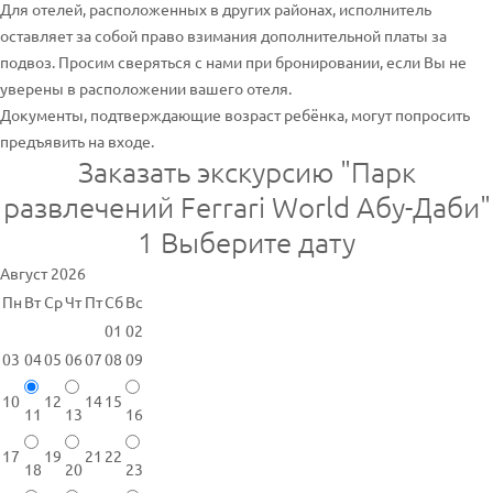
Для отелей, расположенных в других районах, исполнитель
оставляет за собой право взимания дополнительной платы за
подвоз. Просим сверяться с нами при бронировании, если Вы не
уверены в расположении вашего отеля.
Документы, подтверждающие возраст ребёнка, могут попросить
предъявить на входе.
Заказать экскурсию "Парк
развлечений Ferrari World Абу-Даби"
1
Выберите дату
Август 2026
Пн
Вт
Ср
Чт
Пт
Сб
Вс
01
02
03
04
05
06
07
08
09
10
12
14
15
11
13
16
17
19
21
22
18
20
23