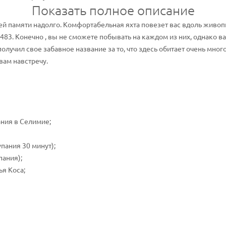
Показать полное описание
шей памяти надолго. Комфортабельная яхта повезет вас вдоль живо
483. Конечно , вы не сможете побывать на каждом из них, однако в
лучил свое забавное название за то, что здесь обитает очень много
вам навстречу.
ания в Селимие;
пания 30 минут);
пания);
я Коса;