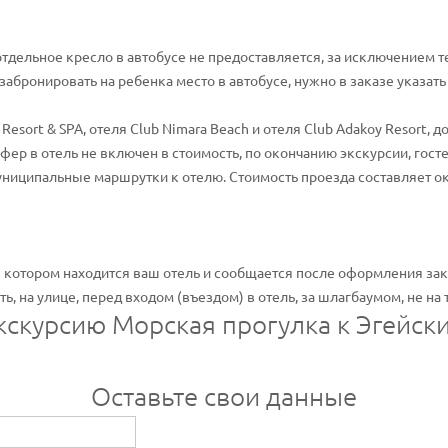
отдельное кресло в автобусе не предоставляется, за исключением т
забронировать на ребенка место в автобусе, нужно в заказе указать
Resort & SPA, отеля Club Nimara Beach и отеля Club Adakoy Resort, д
сфер в отель не включен в стоимость, по окончанию экскурсии, госте
ниципальные маршрутки к отелю. Стоимость проезда составляет ок
в котором находится ваш отель и сообщается после оформления зак
, на улице, перед входом (въездом) в отель, за шлагбаумом, не на 
экскурсию Морская прогулка к Эгейск
Оставьте свои данные