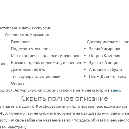
наступления даты экскурсии
Основная информация
Групповая
Достопримечательнос
Подлежит уточнению
Залив Хисароню
Место встречи: подлежит уточнению
Остров Камелия
Время встречи: подлежит уточнению
Зубчатый остров
тях
Длительность: 6 ч.
Английская бухта
Тип ваучера: электронный
Пляж Девичья коса
Оплата:
одится. Актуальный список экскурсий в регионе смотрите
здесь
Скрыть полное описание
шей памяти надолго. Комфортабельная яхта повезет вас вдоль живо
483. Конечно , вы не сможете побывать на каждом из них, однако в
лучил свое забавное название за то, что здесь обитает очень много
вам навстречу.