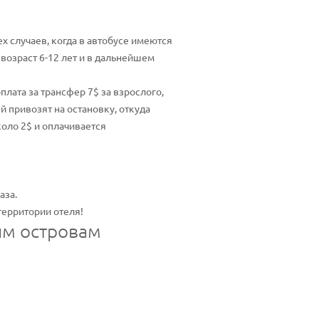
ех случаев, когда в автобусе имеются
 возраст 6-12 лет и в дальнейшем
оплата за трансфер 7$ за взрослого,
й привозят на остановку, откуда
оло 2$ и оплачивается
аза.
территории отеля!
им островам