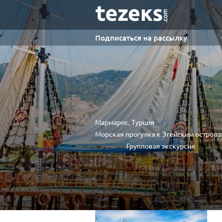
Подписаться на рассылку
Мармарис, Турция
Морская прогулка к Эгейским остров
Групповая экскурсия