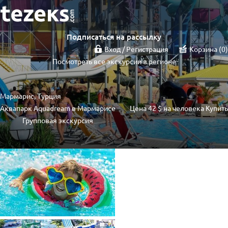
Подписаться на рассылку
Вход / Регистрация
Корзина
0
Посмотреть все экскурсии в регионе
Мармарис, Турция
Аквапарк Aquadream в Мармарисе
Цена
42 $
на человека
Купить
Групповая экскурсия