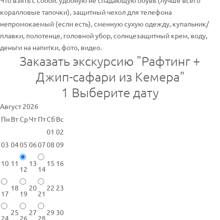
Что взять с собой: удобную не спадающую обувь (лучше всего
коралловые тапочки), защитный чехол для телефона
непромокаемый (если есть), сменную сухую одежду, купальник/
плавки, полотенце, головной убор, солнцезащитный крем, воду,
деньги на напитки, фото, видео.
Заказать экскурсию "Рафтинг +
Джип-сафари из Кемера"
1
Выберите дату
Август 2026
Пн
Вт
Ср
Чт
Пт
Сб
Вс
01
02
03
04
05
06
07
08
09
10
11
13
15
16
12
14
18
20
22
23
17
19
21
25
27
29
30
24
26
28