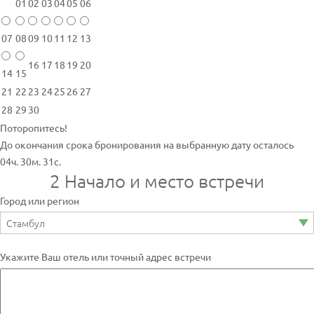
01
02
03
04
05
06
07
08
09
10
11
12
13
16
17
18
19
20
14
15
21
22
23
24
25
26
27
28
29
30
Поторопитесь!
До окончания срока бронирования на выбранную дату осталось
04ч. 30м. 31с.
2
Начало и место встречи
Город или регион
Укажите Ваш отель или точный адрес встречи