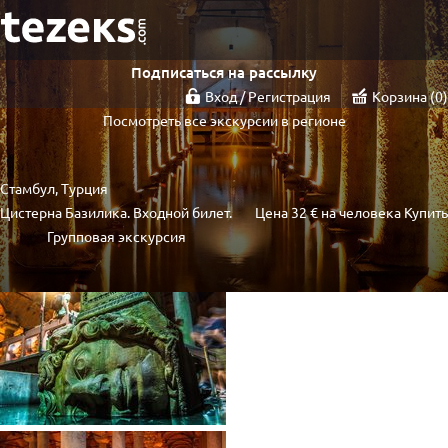
Подписаться на рассылку
Вход / Регистрация
Корзина
0
Посмотреть все экскурсии в регионе
Стамбул, Турция
Цистерна Базилика. Входной билет.
Цена
32 €
на человека
Купить
Групповая экскурсия