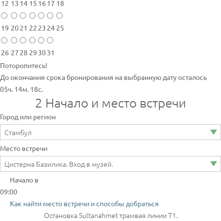
12
13
14
15
16
17
18
19
20
21
22
23
24
25
26
27
28
29
30
31
Поторопитесь!
До окончания срока бронирования на выбранную дату осталось
05ч. 14м. 18с.
2
Начало и место встречи
Город или регион
Место встречи
Начало в
09:00
Как найти место встречи и способы добраться
Остановка Sultanahmet трамвая линии T1.