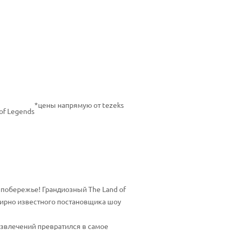
*цены напрямую от tezeks
of Legends
побережье! Грандиозный The Land of
мирно известного постановщика шоу
азвлечений превратился в самое