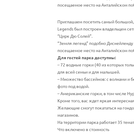
посещаемое место на Анталийском поб
Приглашаем посетить самый большой, 
Legends был построен владельцем сет
“Цирк Дю Солей”.
“Земля легенд” подобно Диснейленду п
посещаемое место на Анталийском поб
Для гостей парка доступны:
– 72 водные горки (40 из которых тол
для всей семьи и для малышей.
– Множество бассейнов: с волнами и б
фото под водой.
– Американские горки, в том числе Hyp
Кроме того, вас ждет яркая интересна
Желающие смогут покататься на гондол
магазинов.
На территории парка работает 35 тема
Что включено в стоимость