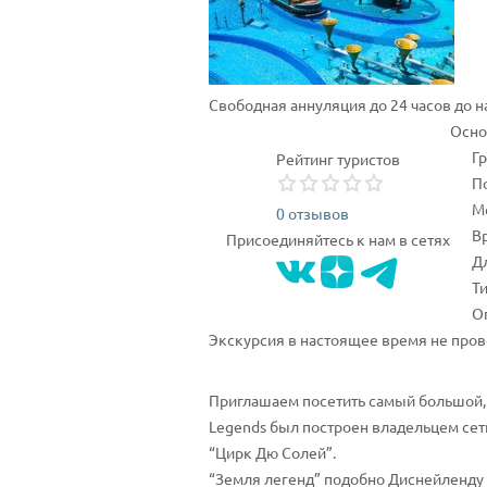
Свободная аннуляция до 24 часов до 
Осно
Г
Рейтинг туристов
П
М
0 отзывов
В
Присоединяйтесь к нам в сетях
Дл
Ти
Оп
Экскурсия в настоящее время не пров
Приглашаем посетить самый большой, 
Legends был построен владельцем сет
“Цирк Дю Солей”.
“Земля легенд” подобно Диснейленду п