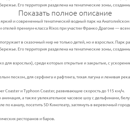
ережье. Его территория разделена на тематические зоны, созданны
Показать полное описание
яркий и современный тематический водный парк на Анатолийском 
и отелей премиум-класса Rixos при участии Франко Драгоне — все
огружает в сказочный мир не только детей, но и взрослых. Парк р
ережье. Его территория разделена на тематические зоны, создан
ько для взрослых), среди которых открытые и закрытые, с ускорен
елым песком, для серфинга и рафтинга, тихая лагуна и ленивая река
er Coaster и Typhoon Coaster, развивающие скорость до 115 км/ч.
я анимация, а также увлекательное часовое шоу с дельфинами, бел
е по каналу, посетить 5D Кинотеатр, заглянуть в веревочный город
тических ресторанов и баров.