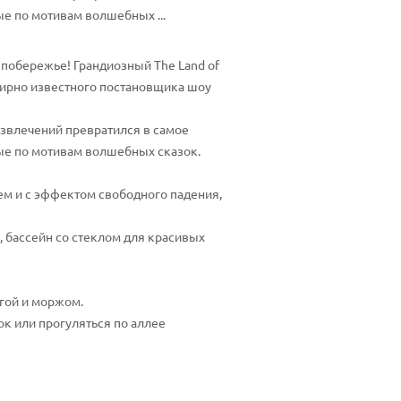
е по мотивам волшебных ...
побережье! Грандиозный The Land of
мирно известного постановщика шоу
азвлечений превратился в самое
ные по мотивам волшебных сказок.
ием и с эффектом свободного падения,
, бассейн со стеклом для красивых
угой и моржом.
ок или прогуляться по аллее