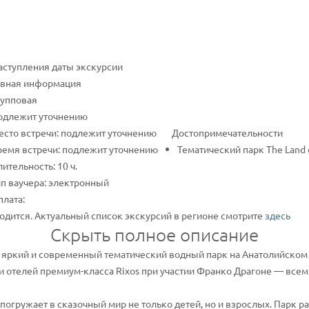
наступления даты экскурсии
вная информация
рупповая
одлежит уточнению
есто встречи: подлежит уточнению
Достопримечательности
ремя встречи: подлежит уточнению
Тематический парк The Land 
ительность: 10 ч.
п ваучера: электронный
лата:
одится. Актуальный список экскурсий в регионе смотрите
здесь
Скрыть полное описание
яркий и современный тематический водный парк на Анатолийском 
и отелей премиум-класса Rixos при участии Франко Драгоне — все
огружает в сказочный мир не только детей, но и взрослых. Парк р