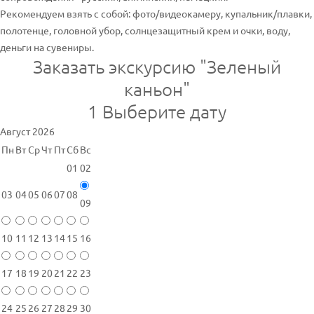
Рекомендуем взять с собой: фото/видеокамеру, купальник/плавки,
полотенце, головной убор, солнцезащитный крем и очки, воду,
деньги на сувениры.
Заказать экскурсию "Зеленый
каньон"
1
Выберите дату
Август 2026
Пн
Вт
Ср
Чт
Пт
Сб
Вс
01
02
03
04
05
06
07
08
09
10
11
12
13
14
15
16
17
18
19
20
21
22
23
24
25
26
27
28
29
30