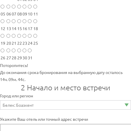
05
06
07
08
09
10
11
12
13
14
15
16
17
18
19
20
21
22
23
24
25
26
27
28
29
30
31
Поторопитесь!
До окончания срока бронирования на выбранную дату осталось
14ч. 09м. 44с.
2
Начало и место встречи
Город или регион
Укажите Ваш отель или точный адрес встречи