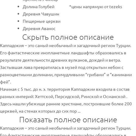
Долина Голубей
*цены напрямую от tezeks
Деревня Чавушин
Пещерные церкви
Деревня Аванос
Скрыть полное описание
Каппадокия – это самый необычный и загадочный регион Турции.
Его фантастические инопланетные ландшафты образовались в
результате деятельности древних вулканов, дождей и ветра.
Застывшая лава превратилась в музей под открытым небом с
разноцветными долинами, причудливыми “грибами” и “каминами
фей”.
Начиная с 5 тыс. до н. э. территория Каппадокии входила в состав
разных империй: Хеттской, Персидской, Римской и Османской .
Здесь нашли убежище ранние христиане, построившие более 200
церквей, на стенах которых до сих пор ...
Показать полное описание
Каппадокия – это самый необычный и загадочный регион Турции.
Его фантастические инопланетные ландшафты образовались в