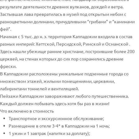
результате деятельности древних вулканов, дождей и ветра.
Застывшая лава превратилась в музей под открытым небом с
разноцветными долинами, причудливыми “грибами” и “каминами
фей”.
Начиная с 5 тыс. до н. э. территория Каппадокии входила в состав
разных империй: Хеттской, Персидской, Римской и Османской .
Здесь нашли убежище ранние христиане, построившие более 200
церквей, на стенах которых до сих пор сохранились древние
фрески.
В Каппадокии расположены уникальные подземные города со
множеством этажей, жилыми помещениями, церквями,
лабиринтами тоннелей и вентиляцией.
Пейзажи Каппадокии завораживают любого путешественника.
Каждый должен побывать здесь хотя бы раз в жизни!
Что включено в стоимость
Транспортное и экскурсионное обслуживание;
Размещение в отеле 3-4* в Каппадокии на 1 ночь;
1 ужин и 1 завтрак (напитки за доплату);