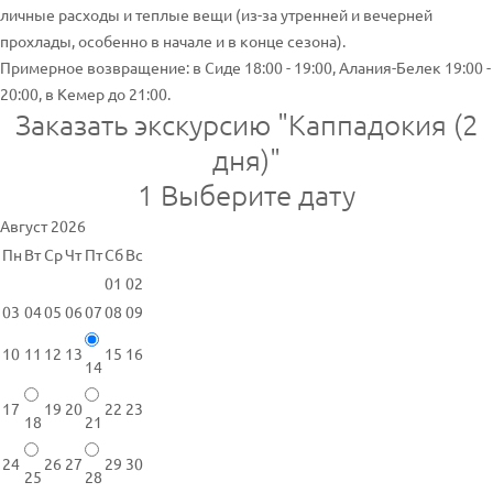
личные расходы и теплые вещи (из-за утренней и вечерней
прохлады, особенно в начале и в конце сезона).
Примерное возвращение: в Сиде 18:00 - 19:00, Алания-Белек 19:00 -
20:00, в Кемер до 21:00.
Заказать экскурсию "Каппадокия (2
дня)"
1
Выберите дату
Август 2026
Пн
Вт
Ср
Чт
Пт
Сб
Вс
01
02
03
04
05
06
07
08
09
10
11
12
13
15
16
14
17
19
20
22
23
18
21
24
26
27
29
30
25
28