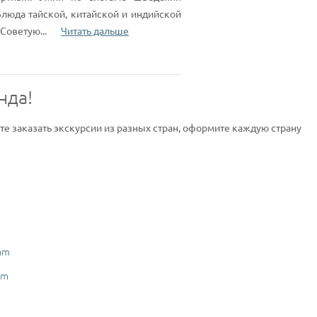
Блюда тайской, китайской и индийской
 Советую
...
Читать дальше
нда!
ите заказать экскурсии из разных стран, оформите каждую страну
am
am