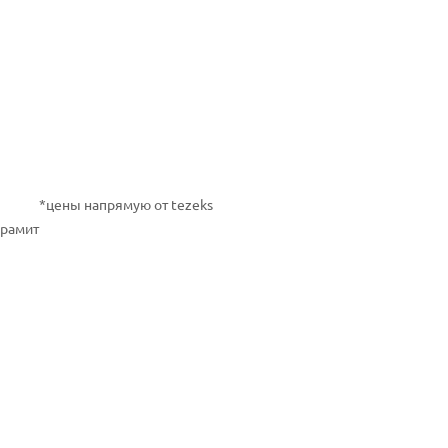
*цены напрямую от tezeks
ирамит