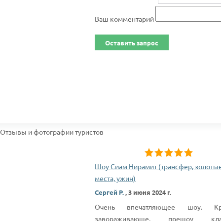
Ваш комментарий
Оставить запрос
Отзывы и фотографии туристов
Шоу Сиам Нирамит (трансфер, золоты
места, ужин)
Сергей Р.
,
3 июня 2024 г.
Очень впечатляющее шоу. Кра
завораживающе, прешоу клас