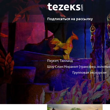
Подписаться на рассылку
Пхукет, Таиланд
Шоу Сиам Нирамит (трансфер, золотые
Групповая экскурсия