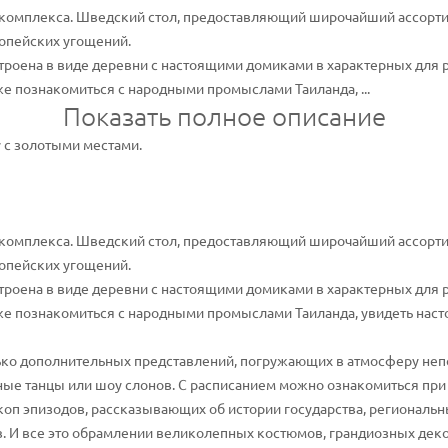
е комплекса. Шведский стол, предоставляющий широчайший ассорти
ропейских угощений.
строена в виде деревни с настоящими домиками в характерных для 
е познакомиться с народными промыслами Таиланда, ...
Показать полное описание
 с золотыми местами.
е комплекса. Шведский стол, предоставляющий широчайший ассорти
ропейских угощений.
строена в виде деревни с настоящими домиками в характерных для 
же познакомиться с народными промыслами Таиланда, увидеть наст
ько дополнительных представлений, погружающих в атмосферу неп
нные танцы или шоу слонов. С расписанием можно ознакомиться при
скоп эпизодов, рассказывающих об истории государства, региональ
. И все это обрамлении великолепных костюмов, грандиозных дек