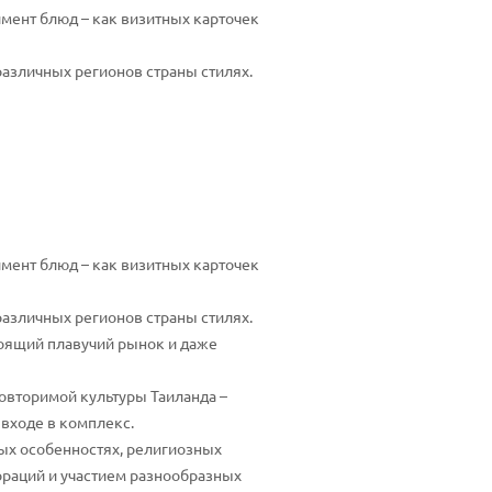
мент блюд – как визитных карточек
различных регионов страны стилях.
мент блюд – как визитных карточек
различных регионов страны стилях.
оящий плавучий рынок и даже
овторимой культуры Таиланда –
 входе в комплекс.
ных особенностях, религиозных
ораций и участием разнообразных