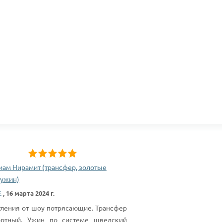
иам Нирамит (трансфер, золотые
 ужин)
.
,
16 марта 2024 г.
тления от шоу потрясающие. Трансфер
ртный. Ужин по системе шведский