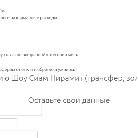
ль.
еньги на карманные расходы.
оу согласно выбранной категории мест.
сфером от отеля и обратно и ужином.
сию Шоу Сиам Нирамит (трансфер, зол
Оставьте свои данные