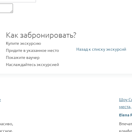
Как забронировать?
Купите экскурсию
Назад к списку экскурсий
Придите в указанное место
Покажите ваучер
Наслаждайтесь экскурсией
е
Шоу С
места,
Elena F
сиво,
Впеча
сное.
комфо