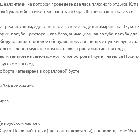
 шезлонгами, на котором проведете два часа пляжного отдыха. Купан
ный ужин и без лимитные напитки в баре. Встреча заката на мысе П
 трехпалубном, единственном в своем роде катамаране на Пхукете
рки, палуба – ресторан, два бара, анимационная палуба, палуба для
борудование, световое оборудование, две пенные пушки, душ,туал
елым, словно мука песком на пляже, кристально чистая вода;
ым закатом на самой южной точке острова Пхукет, на мысе Промтх
русском языке);
с борта катамарана в коралловой бухте;
 «Всё включено».
ирса.
(на русском языке).
 Корал. Пляжный отдых (шезлонги включены), снорклинг, волейбол.