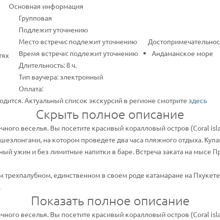
Основная информация
Групповая
Подлежит уточнению
Место встречи: подлежит уточнению
Достопримечательнос
Время встречи: подлежит уточнению
Андаманское море
тях
Длительность: 8 ч.
Тип ваучера: электронный
Оплата:
одится. Актуальный список экскурсий в регионе смотрите
здесь
Скрыть полное описание
чного веселья. Вы посетите красивый коралловый остров (Coral is
 шезлонгами, на котором проведете два часа пляжного отдыха. Купан
ный ужин и без лимитные напитки в баре. Встреча заката на мысе П
 трехпалубном, единственном в своем роде катамаране на Пхукете
.
Показать полное описание
чного веселья. Вы посетите красивый коралловый остров (Coral is