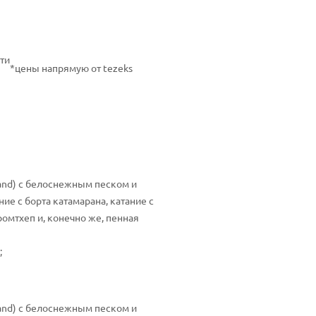
ти
*цены напрямую от tezeks
land) с белоснежным песком и
ие с борта катамарана, катание с
ромтхеп и, конечно же, пенная
;
land) с белоснежным песком и