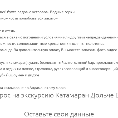
овой бухте рядом с островом. Водные горки.
озможность полюбоваться закатом
 в отель.
ся в связи с погодными условиями или другими непредвиденными
ежности, солнцезащитные крема, кепки, шляпы, полотенце.
команда. За дополнительную оплату Вы можете заказать фото-видео 
бус и катамаран), ужин, безлимитный алкогольный бар, прохладитель
а и отдых на пляже, страховка, русскоговорящий и англоговорящий
убка), шоумен и дидже
на катамаране по Андаманскому морю
рос на экскурсию Катамаран Дольче 
Оставьте свои данные