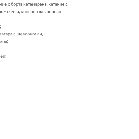
ие с борта катамарана, катание с
ромтхеп и, конечно же, пенная
;
 загара с шезлонгами,
еты;
еп;