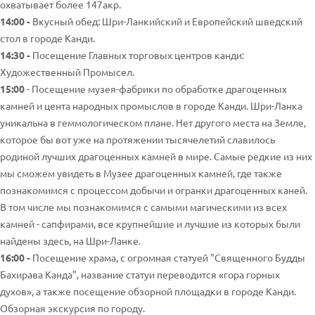
охватывает более 147акр.
14:00 -
Вкусный обед: Шри-Ланкийский и Европейский шведский
стол в городе Канди.
14:30 -
Посещение Главных торговых центров канди:
Художественный Промысел.
15:00
- Посещение музея-фабрики по обработке драгоценных
камней и цента народных промыслов в городе Канди. Шри-Ланка
уникальна в геммологическом плане. Нет другого места на Земле,
которое бы вот уже на протяжении тысячелетий славилось
родиной лучших драгоценных камней в мире. Самые редкие из них
мы сможем увидеть в Музее драгоценных камней, где также
познакомимся с процессом добычи и огранки драгоценных каней.
В том числе мы познакомимся с самыми магическими из всех
камней - сапфирами, все крупнейшие и лучшие из которых были
найдены здесь, на Шри-Ланке.
16:00 -
Посещение храма, с огромная статуей "Священного Будды
Бахирава Канда", название статуи переводится «гора горных
духов», а также посещение обзорной площадки в городе Канди.
Обзорная экскурсия по городу.