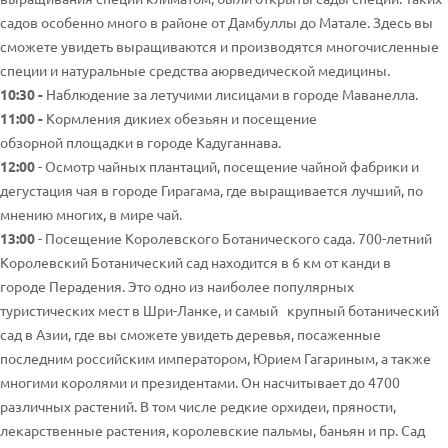
садов особенно много в районе от Дамбуллы до Матале. Здесь вы
сможете увидеть выращиваются и производятся многочисленные
специи и натуральные средства аюрведической медицины.
10:30 -
Наблюдение за летучими лисицами в городе Маванелла.
11:00 -
Кормления дикиех обезьян и посещение
обзорной площадки в городе Кадуганнава.
12:00
- Осмотр чайных плантаций, посещение чайной фабрики и
дегустация чая в городе Гирагама, где выращивается лучший, по
мнению многих, в мире чай.
13:00
- Посещение Королевского Ботанического сада. 700-летний
Королевский Ботанический сад находится в 6 км от канди в
городе Перадения. Это одно из наиболее популярных
туристических мест в Шри-Ланке, и самый крупный ботанический
сад в Азии, где вы сможете увидеть деревья, посаженные
последним российским императором, Юрием Гагариным, а также
многими королями и президентами. Он насчитывает до 4700
различных растений. В том числе редкие орхидеи, пряности,
лекарственные растения, королевские пальмы, баньян и пр. Сад