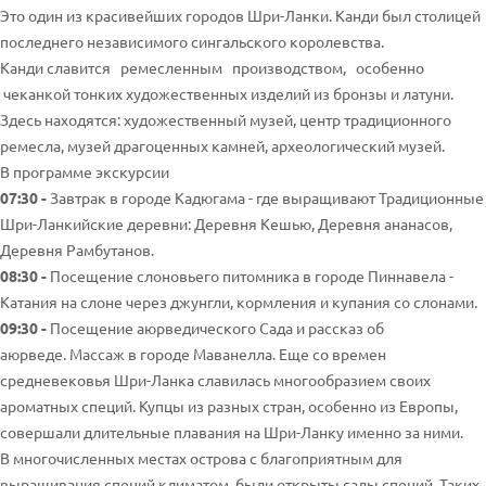
Это один из красивейших городов Шри-Ланки. Канди был столицей
последнего независимого сингальского королевства.
Канди славится ремесленным производством, особенно
чеканкой тонких художественных изделий из бронзы и латуни.
Здесь находятся: художественный музей, центр традиционного
ремесла, музей драгоценных камней, археологический музей.
В программе экскурсии
07:30 -
Завтрак в городе Кадюгама - где выращивают Традиционные
Шри-Ланкийские деревни: Деревня Кешью, Деревня ананасов,
Деревня Рамбутанов.
08:30 -
Посещение слоновьего питомника в городе Пиннавела -
Катания на слоне через джунгли, кормления и купания со слонами.
09:30 -
Посещение аюрведического Сада и рассказ об
аюрведе. Массаж в городе Маванелла. Еще со времен
средневековья Шри-Ланка славилась многообразием своих
ароматных специй. Купцы из разных стран, особенно из Европы,
совершали длительные плавания на Шри-Ланку именно за ними.
В многочисленных местах острова с благоприятным для
выращивания специй климатом, были открыты сады специй. Таких