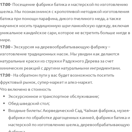
17:00
- Посещение фабрики батика и мастерской по изготовлению
шелка. Мы познакомимся с кропотливой методикой изготовления
батика при помощи парафина, дикого пчелиного меда, а также
научимся носить традиционную шри-ланкийскую одежду, включая
уникальное кандийское сари, которое не встретить больше нигде в
мире.
17:30 -
Экскурсия на деревообрабатывающую фабрику –
изготовление традиционных масок. Мы увидим как делаются
натуральные краски из стружки Радужного Дерева за счет
химических реакций с другими натуральными ингридиентами.
17:30
- На обратном пути у вас будет возможность посетить
фруктовый рынок, супер-маркет и алко-маркет.
Что включено в стоимость
Экскурсионное и транспортное обслуживание;
Обед шведский стол;
Входные билеты: Аюрведический Сад, Чайная фабрика, музея-
фабрики по обработке драгоценных камней, фабрики батика и
мастерской по изготовлению шелка, деревообрабатывающую
фабрика.