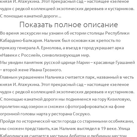
князя И. Атажукина. Этот прекрасный сад – настоящее «зеленое
чудо» с редкой коллекцией экзотических деревьев и кустарников.
С помощью канатной дороги ...
Показать полное описание
Во время экскурсии мы узнаем об истории столицы Республики
Кабардино-Балкария. Нальчик был основан как крепость по
приказу генерала А. Ермолова, а въезд в город украшает арка
«Навеки с Россией», символизирующая мир.
Мы увидим памятник русской царице Марии – красавице Гуашаней
– второй жене Ивана Грозного.
Главным украшением Нальчика считается парк, названный в честь
князя И. Атажукина. Этот прекрасный сад – настоящее «зеленое
чудо» с редкой коллекцией экзотических деревьев и кустарников.
С помощью канатной дороги мы поднимемся на гору Кизиловую,
пролетим над озером и сможем сфотографироваться на фоне
огромной головы нарта у ресторана Сосруко.
Пройдя по исторической части города со старинными особняками,
мы сможем представить, как Нальчик выглядел в 19 веке. Улица
Кабардинская считается местным Арбатом и любимым местом