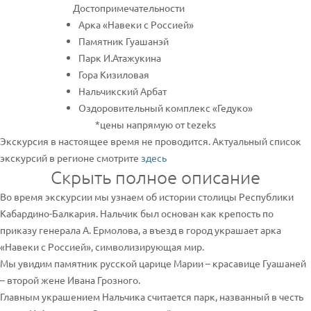
Достопримечательности
Арка «Навеки с Россией»
Памятник Гуашанэй
Парк И.Атажукина
Гора Кизиловая
Нальчикский Арбат
Оздоровительный комплекс «Гедуко»
*цены напрямую от tezeks
Экскурсия в настоящее время не проводится. Актуальный список
экскурсий в регионе смотрите
здесь
Скрыть полное описание
Во время экскурсии мы узнаем об истории столицы Республики
Кабардино-Балкария. Нальчик был основан как крепость по
приказу генерала А. Ермолова, а въезд в город украшает арка
«Навеки с Россией», символизирующая мир.
Мы увидим памятник русской царице Марии – красавице Гуашаней
– второй жене Ивана Грозного.
Главным украшением Нальчика считается парк, названный в честь