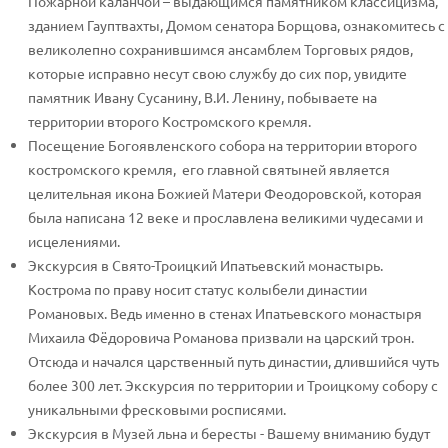
Пожарной каланчой – выдающимся памятником классицизма,
зданием Гауптвахты, Домом сенатора Борщова, ознакомитесь с
великолепно сохранившимся ансамблем Торговых рядов,
которые исправно несут свою службу до сих пор, увидите
памятник Ивану Сусанину, В.И. Ленину, побываете на
территории второго Костромского кремля.
Посещение Богоявленского собора на территории второго
костромского кремля, его главной святыней является
целительная икона Божией Матери Феодоровской, которая
была написана 12 веке и прославлена великими чудесами и
исцелениями.
Экскурсия в Свято-Троицкий Ипатьевский монастырь.
Кострома по праву носит статус колыбели династии
Романовых. Ведь именно в стенах Ипатьевского монастыря
Михаила Фёдоровича Романова призвали на царский трон.
Отсюда и начался царственный путь династии, длившийся чуть
более 300 лет. Экскурсия по территории и Троицкому собору с
уникальными фресковыми росписями.
Экскурсия в Музей льна и бересты - Вашему вниманию будут