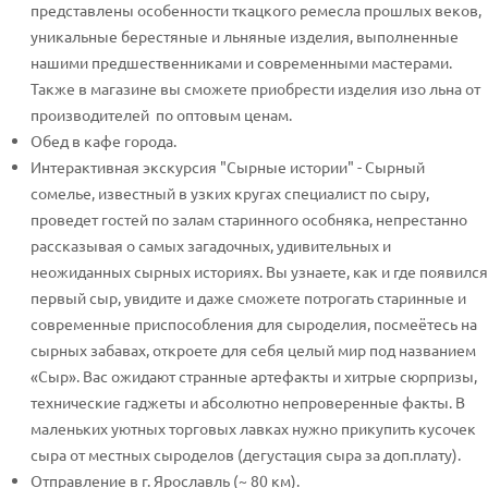
представлены особенности ткацкого ремесла прошлых веков,
уникальные берестяные и льняные изделия, выполненные
нашими предшественниками и современными мастерами.
Также в магазине вы сможете приобрести изделия изо льна от
производителей по оптовым ценам.
Обед в кафе города.
Интерактивная экскурсия "Сырные истории" - Сырный
сомелье, известный в узких кругах специалист по сыру,
проведет гостей по залам старинного особняка, непрестанно
рассказывая о самых загадочных, удивительных и
неожиданных сырных историях. Вы узнаете, как и где появился
первый сыр, увидите и даже сможете потрогать старинные и
современные приспособления для сыроделия, посмеётесь на
сырных забавах, откроете для себя целый мир под названием
«Сыр». Вас ожидают странные артефакты и хитрые сюрпризы,
технические гаджеты и абсолютно непроверенные факты. В
маленьких уютных торговых лавках нужно прикупить кусочек
сыра от местных сыроделов (дегустация сыра за доп.плату).
Отправление в г. Ярославль (~ 80 км).