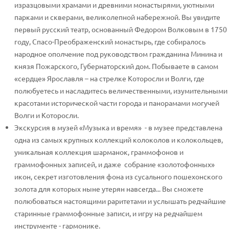
изразцовыми храмами и древними монастырями, уютными
парками и скверами, великолепной набережной. Вы увидите
первый русский театр, основанный Федором Волковым в 1750
году, Спасо-Преображенский монастырь, где собиралось
народное ополчение под руководством гражданина Минина и
князя Пожарского, Губернаторский дом. Побываете в самом
«сердце» Ярославля – на стрелке Которосли и Волги, где
полюбуетесь и насладитесь величественными, изумительными
красотами исторической части города и панорамами могучей
Волги и Которосли.
Экскурсия в музей «Музыка и время» - в музее представлена
одна из самых крупных коллекций колоколов и колокольцев,
уникальная коллекция шарманок, граммофонов и
граммофонных записей, и даже собрание «золотофонных»
икон, секрет изготовления фона из сусального пошехонского
золота для которых ныне утерян навсегда... Вы сможете
полюбоваться настоящими раритетами и услышать редчайшие
старинные граммофонные записи, и игру на редчайшем
инструменте - гармонике.