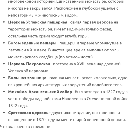
многовековой историей. Единственный монастырь, который
никогда не закрывался. Расположен в глубоком ущелье с
неповторимым живописным видом.
Церковь Успенская пещерная
- самая первая церковь на
территории монастыря, имеет видимым только фасад,
остальная часть храма уходит вглубь горы.
Богом зданные пещеры
- пещеры, впервые упомянутые в
летописи в XIV веке. В настоящее время выполняют роль
монастырского кладбища (по возможности).
Церковь Покровская
- построена в XVIII веке над древней
Успенской церковью.
Большая звонница
- главная монастырская колокольня, одно
из крупнейших архитектурных сооружений подобного типа.
Михайло-Архангельский собор
- был возведен в 1827 году в
честь победы над войсками Наполеона в Отечественной войне
1812 года.
Сретенская церковь
- двухэтажное здание, построенное и
освященное в 1870 году на месте старой деревянной церкви.
Что включено в стоимость