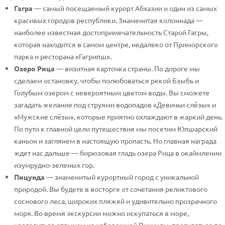
Гагра
— самый посещаемый курорт Абхазии и один из самых
красивых городов республики. Знаменитая колоннада —
наиболее известная достопримечательность Старой Гагры,
которая находится в самом центре, недалеко от Приморского
парка и ресторана «Гагрипш».
Озеро Рица
— визитная карточка страны. По дороге мы
сделаем остановку, чтобы полюбоваться рекой Бзыбь и
Голубым озером с невероятным цветом воды. Вы сможете
загадать желание под струями водопадов «Девичьи слёзы» и
«Мужские слёзы», которые приятно охлаждают в жаркий день.
По пути к главной цели путешествия мы посетим Юпшарский
каньон и заглянем в настоящую пропасть. Но главная награда
ждет нас дальше — бирюзовая гладь озера Рица в окаймлении
изумрудно-зеленых гор.
Пицунда
— знаменитый курортный город с уникальной
природой. Вы будете в восторге от сочетания реликтового
соснового леса, широких пляжей и удивительно прозрачного
моря. Во время экскурсии можно искупаться в море,