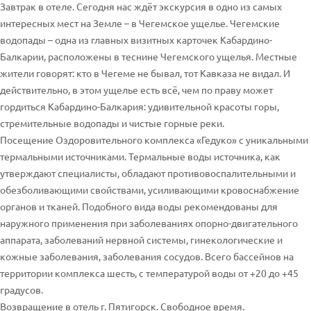
Завтрак в отеле. Сегодня нас ждёт экскурсия в одно из самых
интересных мест на Земле – в Чегемское ущелье. Чегемские
водопады – одна из главных визитных карточек Кабардино-
Балкарии, расположены в теснине Чегемского ущелья. Местные
жители говорят: кто в Чегеме не бывал, тот Кавказа не видал. И
действительно, в этом ущелье есть всё, чем по праву может
гордиться Кабардино-Балкария: удивительной красоты горы,
стремительные водопады и чистые горные реки.
Посещение Оздоровительного комплекса «Гедуко» с уникальными
термальными источниками. Термальные воды источника, как
утверждают специалисты, обладают противовоспалительными и
обезболивающими свойствами, усиливающими кровоснабжение
органов и тканей. Подобного вида воды рекомендованы для
наружного применения при заболеваниях опорно-двигательного
аппарата, заболеваний нервной системы, гинекологические и
кожные заболевания, заболевания сосудов. Всего бассейнов на
территории комплекса шесть, с температурой воды от +20 до +45
градусов.
Возвращение в отель г. Пятигорск. Свободное время.