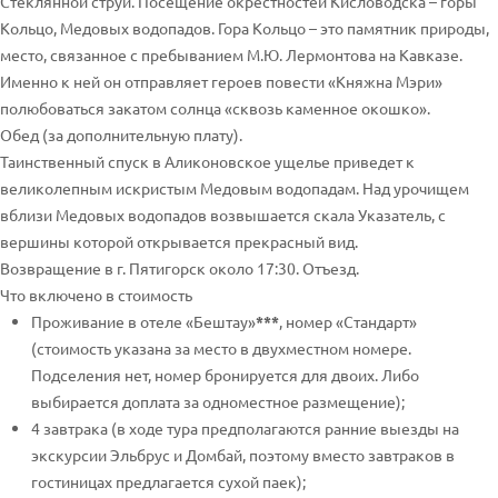
Стеклянной струи. Посещение окрестностей Кисловодска – горы
Кольцо, Медовых водопадов. Гора Кольцо – это памятник природы,
место, связанное с пребыванием М.Ю. Лермонтова на Кавказе.
Именно к ней он отправляет героев повести «Княжна Мэри»
полюбоваться закатом солнца «сквозь каменное окошко».
Обед (за дополнительную плату).
Таинственный спуск в Аликоновское ущелье приведет к
великолепным искристым Медовым водопадам. Над урочищем
вблизи Медовых водопадов возвышается скала Указатель, с
вершины которой открывается прекрасный вид.
Возвращение в г. Пятигорск около 17:30. Отъезд.
Что включено в стоимость
Проживание в отеле «Бештау»
***
, номер «Стандарт»
(стоимость указана за место в двухместном номере.
Подселения нет, номер бронируется для двоих. Либо
выбирается доплата за одноместное размещение);
4 завтрака (в ходе тура предполагаются ранние выезды на
экскурсии Эльбрус и Домбай, поэтому вместо завтраков в
гостиницах предлагается сухой паек);