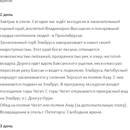
время.
2 день
Завтрак в отеле. Сегодня нас ждёт экскурсия в замечательный
горный край, воспетый Владимиром Высоцким и покоривший
сердца миллионов людей - в Приэльбрусье.
Заснеженный горб Эльбруса завораживает и манит своей
недоступностью. Этот край богат лесами, отличается
живописностью пейзажей, прозрачностью рек и озер, чистотой
воздуха. Дорога идет вдоль Баксанского ущелья, несколько раз
пересекая реку Баксан и ведет к подножию Эльбруса. Автобусный
маршрут заканчивается у селения Терскол на поляне Азау. С нее
начинается подъем на Эльбрус. В программу экскурсии входит
посещение горы Чегет. С горы Чегет открывается прекрасный вид
на Эльбрус и г. Донгуз-Орун.
Обед на поляне Чегет или поляне Азау (за дополнительную плату).
Возвращение в отель г. Пятигорск. Свободное время.
3 день