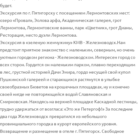
будет.
Экскурсия по г. Пятигорску с посещением Лермонтовских мест:
озеро «Провал», Эолова арфа, Академическая галерея, грот
Лермонтова, Лермонтовские ванны, парк «Цветник», грот Дианы,
Ресторация, место дуэли Лермонтова.
Экскурсия в «зеленую жемчужину» КМВ - Железноводск.Нам
предстоит приятное знакомство с маленьким, северным, но очень
уютным городком региона - Железноводском. Интересен город со
всех сторон. Гордится он маленьким парком, плавно переходящим
в лес, грустной историей Дачи Эмира, гордо несущей свой купол
Пушкинской галереей и старающихся растянутся в улыбке
своеобразных Бюветов на крошечных площадках, ну и конечно
своей нигде не повторяющейся водой Славяновская и
Смирновская. Находясь на верхней площадке Каскадной лестницы,
трудно удержаться от возгласа: «Это же Петергоф!» За последние
два года Железноводск превратился из небольшого
провинциального городка в курорт европейского уровня.
Возвращение и размещение в отеле г. Пятигорск. Свободное