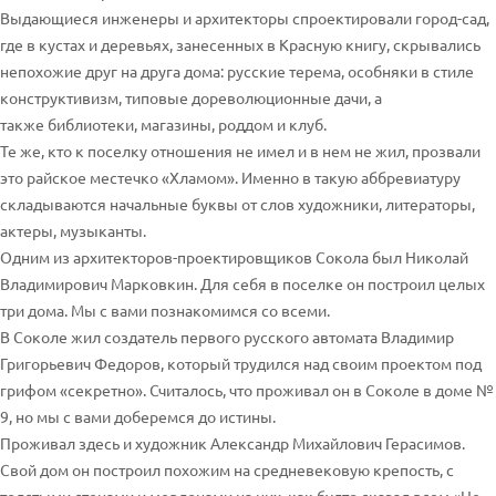
Выдающиеся инженеры и архитекторы спроектировали город-сад,
где в кустах и деревьях, занесенных в Красную книгу, скрывались
непохожие друг на друга дома: русские терема, особняки в стиле
конструктивизм, типовые дореволюционные дачи, а
также библиотеки, магазины, роддом и клуб.
Те же, кто к поселку отношения не имел и в нем не жил, прозвали
это райское местечко «Хламом». Именно в такую аббревиатуру
складываются начальные буквы от слов художники, литераторы,
актеры, музыканты.
Одним из архитекторов-проектировщиков Сокола был Николай
Владимирович Марковкин. Для себя в поселке он построил целых
три дома. Мы с вами познакомимся со всеми.
В Соколе жил создатель первого русского автомата Владимир
Григорьевич Федоров, который трудился над своим проектом под
грифом «секретно». Считалось, что проживал он в Соколе в доме №
9, но мы с вами доберемся до истины.
Проживал здесь и художник Александр Михайлович Герасимов.
Свой дом он построил похожим на средневековую крепость, с