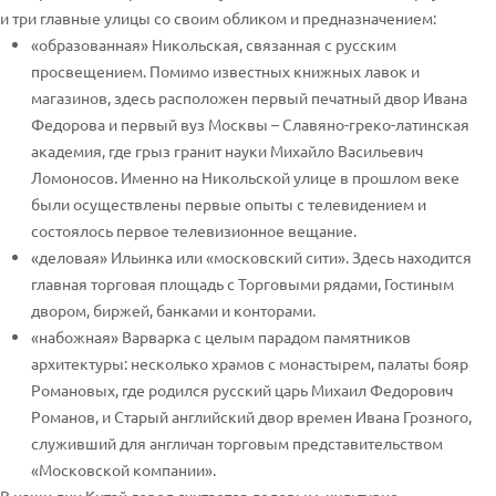
и три главные улицы со своим обликом и предназначением:
«образованная» Никольская, связанная с русским
просвещением. Помимо известных книжных лавок и
магазинов, здесь расположен первый печатный двор Ивана
Федорова и первый вуз Москвы – Славяно-греко-латинская
академия, где грыз гранит науки Михайло Васильевич
Ломоносов. Именно на Никольской улице в прошлом веке
были осуществлены первые опыты с телевидением и
состоялось первое телевизионное вещание.
«деловая» Ильинка или «московский сити». Здесь находится
главная торговая площадь с Торговыми рядами, Гостиным
двором, биржей, банками и конторами.
«набожная» Варварка с целым парадом памятников
архитектуры: несколько храмов с монастырем, палаты бояр
Романовых, где родился русский царь Михаил Федорович
Романов, и Старый английский двор времен Ивана Грозного,
служивший для англичан торговым представительством
«Московской компании».