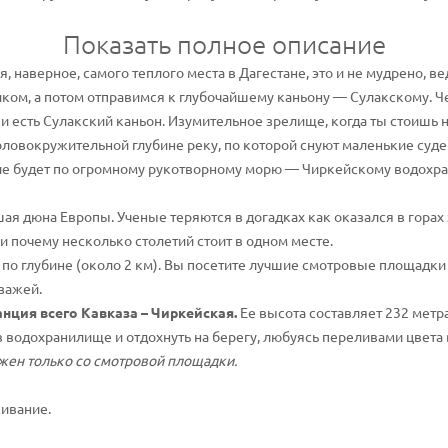
Показать полное описание
 наверное, самого теплого места в Дагестане, это и не мудрено, ве
иком, а потом отправимся к глубочайшему каньону — Сулакскому. Ч
 и есть Сулакский каньон. Изумительное зрелище, когда ты стоишь 
головокружительной глубине реку, по которой снуют маленькие суд
ние будет по огромному рукотворному морю — Чиркейскому водохр
ая дюна Европы. Ученые теряются в догадках как оказался в горах 
 почему несколько столетий стоит в одном месте.
 по глубине (около 2 км). Вы посетите лучшие смотровые площадк
зажей.
нция всего Кавказа – Чиркейская.
Ее высота составляет 232 метр
в водохранилище и отдохнуть на берегу, любуясь переливами цвет
жен только со смотровой площадки.
ивание.