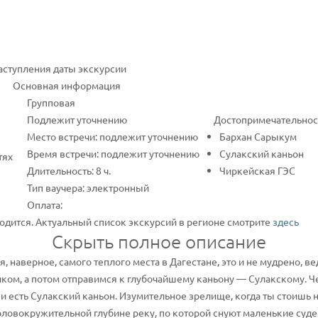
наступления даты экскурсии
Основная информация
Групповая
Подлежит уточнению
Достопримечательнос
Место встречи: подлежит уточнению
Бархан Сарыкум
Время встречи: подлежит уточнению
Сулакский каньон
тях
Длительность: 8 ч.
Чиркейская ГЭС
Тип ваучера: электронный
Оплата:
одится. Актуальный список экскурсий в регионе смотрите
здесь
Скрыть полное описание
 наверное, самого теплого места в Дагестане, это и не мудрено, ве
иком, а потом отправимся к глубочайшему каньону — Сулакскому. Ч
 и есть Сулакский каньон. Изумительное зрелище, когда ты стоишь 
головокружительной глубине реку, по которой снуют маленькие суд