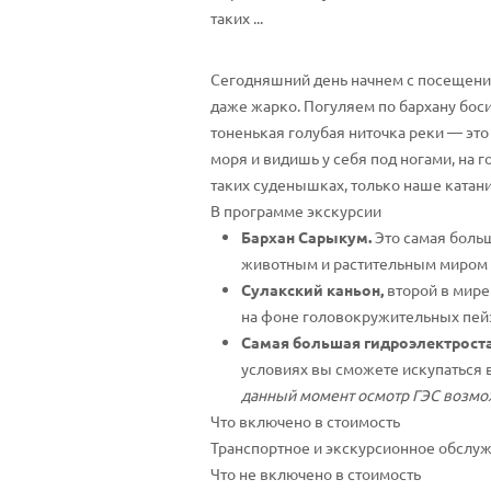
таких ...
Сегодняшний день начнем с посещения,
даже жарко. Погуляем по бархану бос
тоненькая голубая ниточка реки — это
моря и видишь у себя под ногами, на 
таких суденышках, только наше ката
В программе экскурсии
Бархан Сарыкум.
Это самая больш
животным и растительным миром и
Сулакский каньон,
второй в мире
на фоне головокружительных пей
Самая большая гидроэлектроста
условиях вы сможете искупаться 
данный момент осмотр ГЭС возмо
Что включено в стоимость
Транспортное и экскурсионное обслуж
Что не включено в стоимость