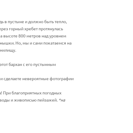
дь в пустыне и должно быть тепло,
ерез горный хребет протянулась
на высоте 800 метров над уровнем
енышки. Но, мы и сами покатаемся на
анилищу.
этот бархан с его пустынным
и и сделаете невероятные фотографии
а! При благоприятных погодных
а воды и живописью пейзажей.
*на