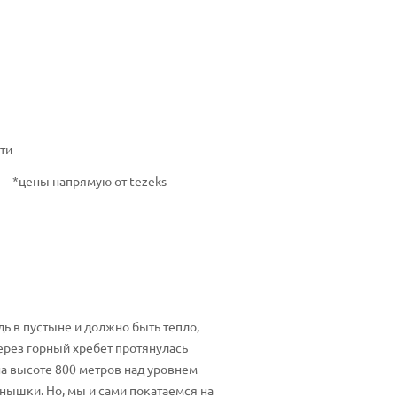
ти
*цены напрямую от tezeks
дь в пустыне и должно быть тепло,
ерез горный хребет протянулась
на высоте 800 метров над уровнем
енышки. Но, мы и сами покатаемся на