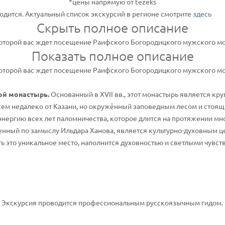
*цены напрямую от tezeks
одится. Актуальный список экскурсий в регионе смотрите
здесь
Скрыть полное описание
оторой вас ждет посещение Раифского Богородицкого мужского мо
Показать полное описание
оторой вас ждет посещение Раифского Богородицкого мужского мо
ой монастырь.
Основанный в XVII вв., этот монастырь является кр
м недалеко от Казани, но окружённый заповедным лесом и стоящий
энергию всех лет паломничества, которое длится на протяжении мн
енный по замыслу Ильдара Ханова, является культурно-духовным ц
ь это уникальное место, наполнится духовностью и светлыми чувств
. Экскурсия проводится профессиональным русскоязычным гидом. 