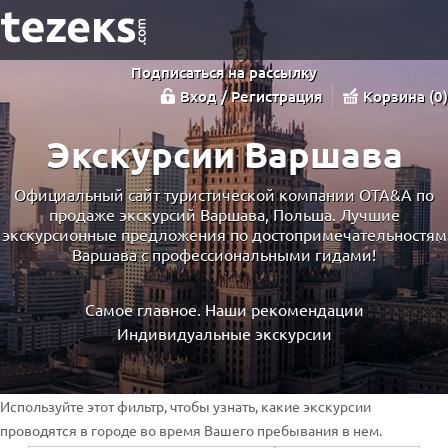
Подписаться на рассылку
Вход / Регистрация
Корзина
0
Экскурсии Варшава
Официальный сайт туристической компании OTA&A по
продаже экскурсий Варшава, Польша. Лучшие
экскурсионные предложения по достопримечательностям
Варшава с профессиональными гидами!
Самое главное. Наши рекомендации
Индивидуальные экскурсии
Используйте этот фильтр, чтобы узнать, какие экскурсии
проводятся в городе во время Вашего пребывания в нем.