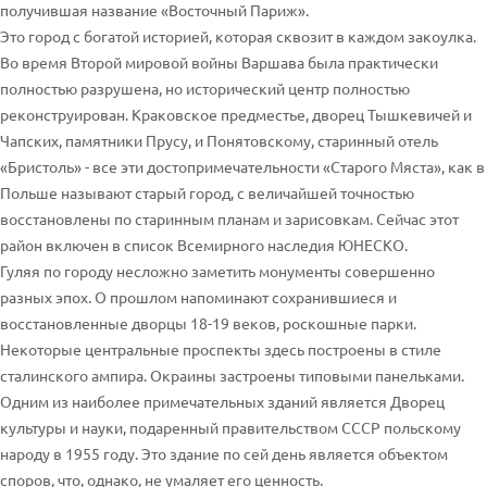
получившая название «Восточный Париж».
Это город с богатой историей, которая сквозит в каждом закоулка.
Во время Второй мировой войны Варшава была практически
полностью разрушена, но исторический центр полностью
реконструирован. Краковское предместье, дворец Тышкевичей и
Чапских, памятники Прусу, и Понятовскому, старинный отель
«Бристоль» - все эти достопримечательности «Старого Мяста», как в
Польше называют старый город, с величайшей точностью
восстановлены по старинным планам и зарисовкам. Сейчас этот
район включен в список Всемирного наследия ЮНЕСКО.
Гуляя по городу несложно заметить монументы совершенно
разных эпох. О прошлом напоминают сохранившиеся и
восстановленные дворцы 18-19 веков, роскошные парки.
Некоторые центральные проспекты здесь построены в стиле
сталинского ампира. Окраины застроены типовыми панельками.
Одним из наиболее примечательных зданий является Дворец
культуры и науки, подаренный правительством СССР польскому
народу в 1955 году. Это здание по сей день является объектом
споров, что, однако, не умаляет его ценность.