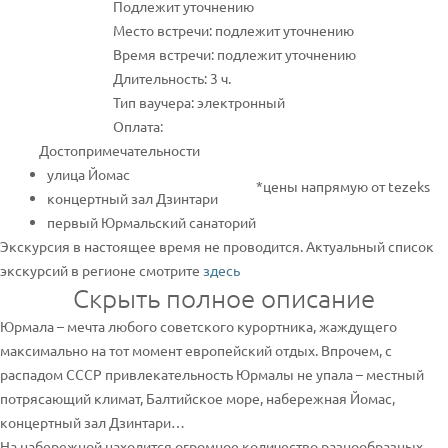
Подлежит уточнению
Место встречи: подлежит уточнению
Время встречи: подлежит уточнению
Длительность: 3 ч.
Тип ваучера: электронный
Оплата:
Достопримечательности
улица Йомас
*цены напрямую от tezeks
концертный зал Дзинтари
первый Юрмальский санаторий
Экскурсия в настоящее время не проводится. Актуальный список
экскурсий в регионе смотрите
здесь
Скрыть полное описание
Юрмала – мечта любого советского курортника, жаждущего
максимально на тот момент европейский отдых. Впрочем, с
распадом СССР привлекательность Юрмалы не упала – местный
потрясающий климат, Балтийское море, набережная Йомас,
концертный зал Дзинтари…
На набережной находится огромное количество разнообразных