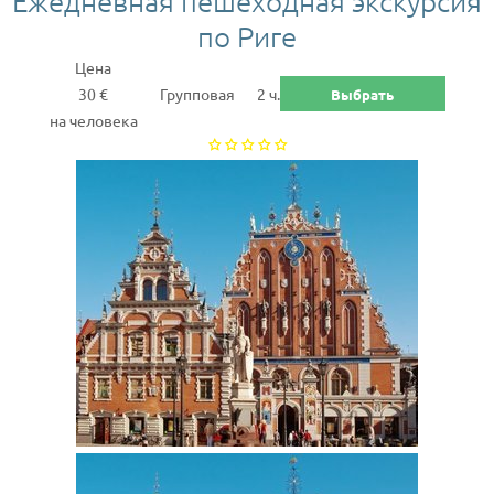
Ежедневная пешеходная экскурсия
по Риге
Цена
30 €
Групповая
2 ч.
Выбрать
на человека