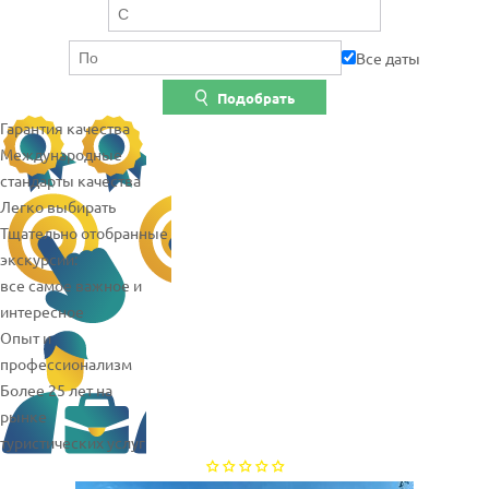
Все даты
Подобрать
Гарантия качества
Международные
стандарты качества
Легко выбирать
Тщательно отобранные
экскурсии:
все самое важное и
интересное
Опыт и
профессионализм
Более 25 лет на
рынке
туристических услуг