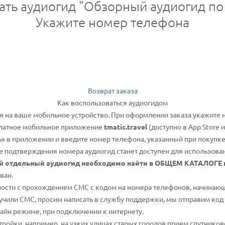
ать аудиогид "Обзорный аудиогид по
Укажите номер телефона
Возврат заказа
Как воспользоваться аудиогидом
я на ваше мобильное устройство. При оформлении заказа укажите
сплатное мобильное приложение
tmatic.travel
(доступно в App Store и
» в приложении и введите номер телефона, указанный при покупке
е подтверждения номера аудиогид станет доступен для использова
й отдельный аудиогид необходимо найти в ОБЩЕМ КАТАЛОГЕ п
ован.
ости с прохождением СМС с кодом на номера телефонов, начинающие
лучили СМС, просим написать в службу поддержки, мы отправим код
айн режиме, при подключении к интернету.
тройки, например, на узких улицах старых городов прием спутников