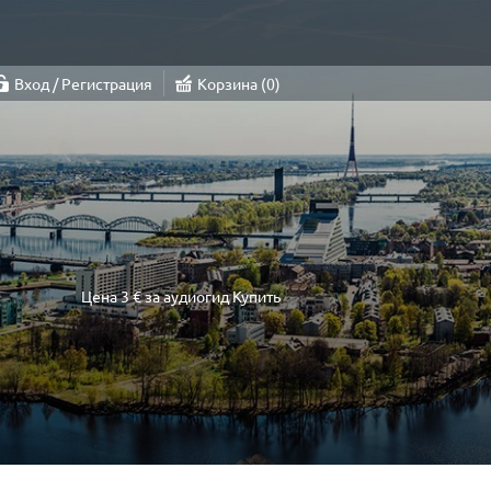
Вход / Регистрация
Корзина
0
Цена
3 €
за аудиогид
Купить