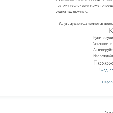
поэтому геолокация может опреде
аудиогида вручную.
Услуга аудиогида является нево
К
Купите ауд
Установите 
Активируйт
Наслаждайт
Похож
Ежеднев
Персон
Уз