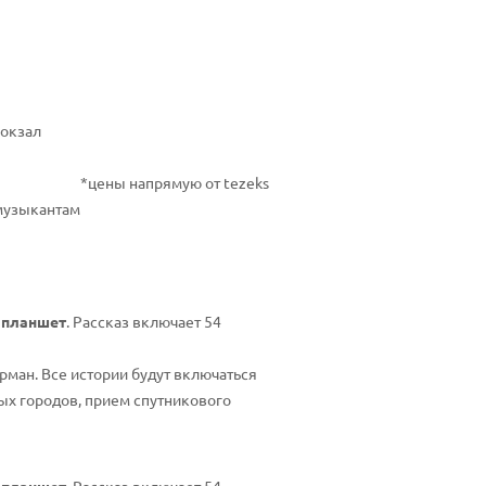
окзал
*цены напрямую от tezeks
музыкантам
 планшет
. Рассказ включает 54
рман. Все истории будут включаться
рых городов, прием спутникового