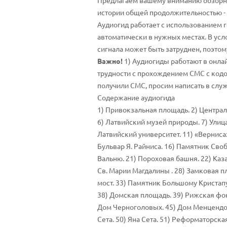
Предлагаем вашему вниманию обзорны
истории общей продолжительностью - о
Аудиогид работает с использованием г
автоматически в нужных местах. В усл
сигнала может быть затруднен, поэто
Важно!
1) Аудиогиды работают в онла
трудности с прохождением СМС с кодом
получили СМС, просим написать в слу
Содержание аудиогида
1) Привокзальная площадь. 2) Централ
6) Латвийский музей природы. 7) Улиц
Латвийский университет. 11) «Верниса
Бульвар Я. Райниса. 16) Памятник Своб
Вальню. 21) Пороховая башня. 22) Каза
Св. Марии Магдалины . 28) Замковая п
мост. 33) Памятник Большому Кристапу
38) Домская площадь. 39) Рижская фонд
Дом Черноголовых. 45) Дом Менцендорф
Сета. 50) Яна Сета. 51) Реформаторска