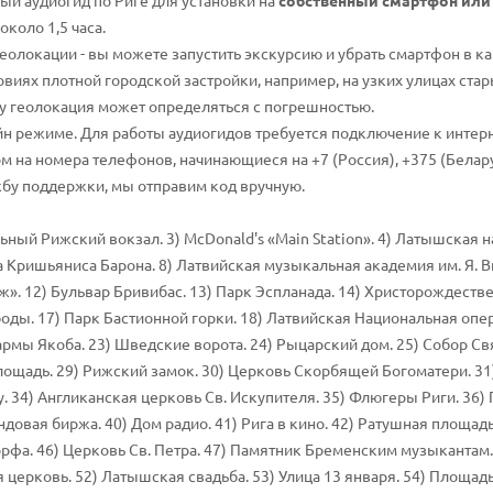
й аудиогид по Риге для установки на
собственный смартфон или
коло 1,5 часа.
еолокации - вы можете запустить экскурсию и убрать смартфон в ка
овиях плотной городской застройки, например, на узких улицах ста
му геолокация может определяться с погрешностью.
йн режиме. Для работы аудиогидов требуется подключение к интерн
 на номера телефонов, начинающиеся на +7 (Россия), +375 (Беларус
жбу поддержки, мы отправим код вручную.
ьный Рижский вокзал. 3) McDonald's «Main Station». 4) Латышская н
а Кришьяниса Барона. 8) Латвийская музыкальная академия им. Я. Ви
ж». 12) Бульвар Бривибас. 13) Парк Эспланада. 14) Христорождеств
оды. 17) Парк Бастионной горки. 18) Латвийская Национальная опер
рмы Якоба. 23) Шведские ворота. 24) Рыцарский дом. 25) Собор Свят
лощадь. 29) Рижский замок. 30) Церковь Скорбящей Богоматери. 31
. 34) Англиканская церковь Св. Искупителя. 35) Флюгеры Риги. 36)
овая биржа. 40) Дом радио. 41) Рига в кино. 42) Ратушная площадь.
а. 46) Церковь Св. Петра. 47) Памятник Бременским музыкантам. 4
я церковь. 52) Латышская свадьба. 53) Улица 13 января. 54) Площад