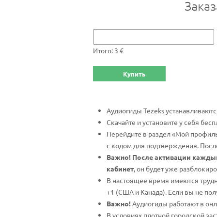
Заказ
Итого: 3 €
Купить
Аудиогиды Tezeks устанавливаютс
Скачайте и установите у себя бе
Перейдите в раздел «Мой профиль
с кодом для подтверждения. Посл
Важно! После активации кажды
кабинет
, он будет уже разблокир
В настоящее время имеются трудн
+1 (США и Канада). Если вы не по
Важно!
Аудиогиды работают в онл
В условиях плотной городской зас