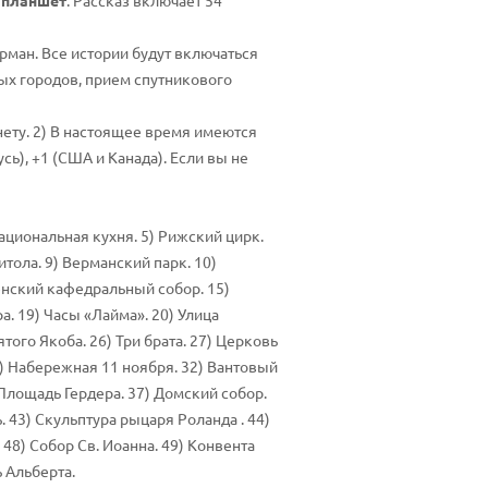
 планшет
. Рассказ включает 54
рман. Все истории будут включаться
рых городов, прием спутникового
ету. 2) В настоящее время имеются
ь), +1 (США и Канада). Если вы не
ациональная кухня. 5) Рижский цирк.
тола. 9) Верманский парк. 10)
енский кафедральный собор. 15)
а. 19) Часы «Лайма». 20) Улица
ого Якоба. 26) Три брата. 27) Церковь
) Набережная 11 ноября. 32) Вантовый
 Площадь Гердера. 37) Домский собор.
 43) Скульптура рыцаря Роланда . 44)
8) Собор Св. Иоанна. 49) Конвента
ь Альберта.