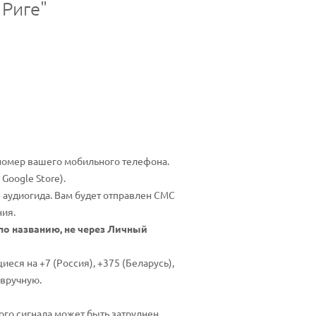
 Риге"
 номер вашего мобильного телефона.
 Google Store).
 аудиогида. Вам будет отправлен СМС
ния.
о названию,
не через Личный
ся на +7 (Россия), +375 (Беларусь),
 вручную.
ого сигнала может быть затруднен,