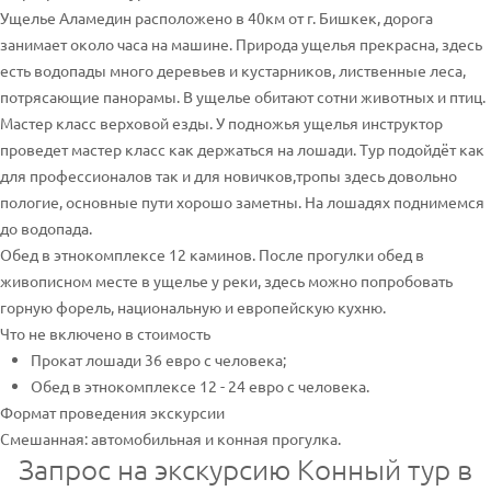
Ущелье Аламедин расположено в 40км от г. Бишкек, дорога
занимает около часа на машине. Природа ущелья прекрасна, здесь
есть водопады много деревьев и кустарников, лиственные леса,
потрясающие панорамы. В ущелье обитают сотни животных и птиц.
Мастер класс верховой езды. У подножья ущелья инструктор
проведет мастер класс как держаться на лошади. Тур подойдёт как
для профессионалов так и для новичков,тропы здесь довольно
пологие, основные пути хорошо заметны. На лошадях поднимемся
до водопада.
Обед в этнокомплексе 12 каминов. После прогулки обед в
живописном месте в ущелье у реки, здесь можно попробовать
горную форель, национальную и европейскую кухню.
Что не включено в стоимость
Прокат лошади 36 евро с человека;
Обед в этнокомплексе 12 - 24 евро с человека.
Формат проведения экскурсии
Смешанная: автомобильная и конная прогулка.
Запрос на экскурсию Конный тур в