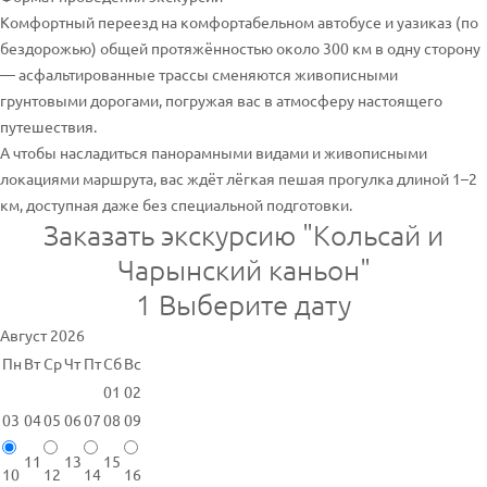
Комфортный переезд на комфортабельном автобусе и уазиказ (по
бездорожью) общей протяжённостью около 300 км в одну сторону
— асфальтированные трассы сменяются живописными
грунтовыми дорогами, погружая вас в атмосферу настоящего
путешествия.
А чтобы насладиться панорамными видами и живописными
локациями маршрута, вас ждёт лёгкая пешая прогулка длиной 1–2
км, доступная даже без специальной подготовки.
Заказать экскурсию "Кольсай и
Чарынский каньон"
1
Выберите дату
Август 2026
Пн
Вт
Ср
Чт
Пт
Сб
Вс
01
02
03
04
05
06
07
08
09
11
13
15
10
12
14
16