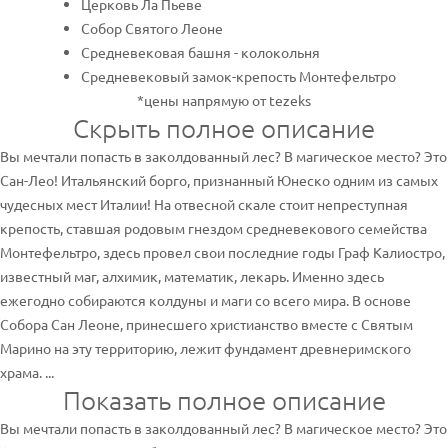
Церковь Ла Пьеве
Собор Святого Леоне
Средневековая башня - колокольня
Средневековый замок-крепость Монтефельтро
*цены напрямую от tezeks
Скрыть полное описание
Вы мечтали попасть в заколдованный лес? В магическое место? Это
Сан-Лео! Итальянский борго, признанный Юнеско одним из самых
чудесных мест Италии! На отвесной скале стоит непрeступная
крепость, ставшая родовым гнездом средневекового семейства
Монтефельтро, здесь провел свои последние годы Граф Калиостро,
известный маг, алхимик, математик, лекарь. Именно здесь
ежегодно собираются колдуны и маги со всего мира. В основе
Собора Сан Леоне, принесшего христианство вместе с Святым
Марино на эту территорию, лежит фундамент древнеримского
храма. ...
Показать полное описание
Вы мечтали попасть в заколдованный лес? В магическое место? Это