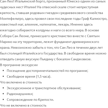
Сан-Лео! Итальянский борго, признанный Юнеско одним из самых
чудесных мест Италии! На отвесной скале стоит непрeступная
крепость, ставшая родовым гнездом средневекового семейства
Монтефельтро, здесь провел свои последние годы Граф Калиостро,
известный маг, алхимик, математик, лекарь. Именно здесь
ежегодно собираются колдуны и маги со всего мира. В основе
Собора Сан Леоне, принесшего христианство вместе с Святым
Марино на эту территорию, лежит фундамент древнеримского
храма. Невозможно забыть о том, что Сан Лео в течении двух лет
был столицей Италийского Государства. В свободное время можно
отведать самую вкусную Пьядину с бокалом Санджовезе.
В программе экскурсии
Посещение достопримечтальностей по программе;
Свободное время (1,5 часа).
Что включено в стоимость
Экскурсионное и транспортное обслуживание;
Радионаушники;
Сопровождение по Крепости.
Что не включено в стоимость