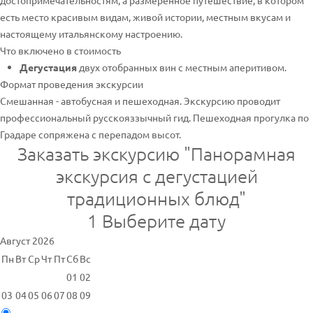
достопримечательностям, а размеренное путешествие, в котором
есть место красивым видам, живой истории, местным вкусам и
настоящему итальянскому настроению.
Что включено в стоимость
Дегустация
двух отобранных вин с местным аперитивом.
Формат проведения экскурсии
Смешанная - автобусная и пешеходная. Экскурсию проводит
профессиональный русскояззычный гид. Пешеходная прогулка по
Градаре сопряжена с перепадом высот.
Заказать экскурсию "Панорамная
экскурсия с дегустацией
традиционных блюд"
1
Выберите дату
Август 2026
Пн
Вт
Ср
Чт
Пт
Сб
Вс
01
02
03
04
05
06
07
08
09