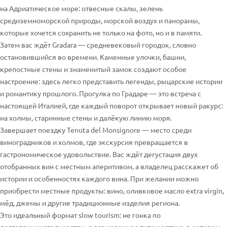
на Адриатическое море: отвесные скалы, зелень
средиземноморской природы, морской воздух и панорамы,
которые хочется сохранить не только на фото, но и в памяти.
Затем вас ждёт Gradara — средневековый городок, словно
остановившийся во времени. Каменные улочки, башни,
крепостные стены и знаменитый замок создают особое
настроение: здесь легко представить легенды, рыцарские истории
и романтику прошлого. Прогулка по Градаре — это встреча с
настоящей Италией, где каждый поворот открывает новый ракурс:
на холмы, старинные стены и далёкую линию моря.
Завершает поездку Tenuta del Monsignore — место среди
виноградников и холмов, где экскурсия превращается в
гастрономическое удовольствие. Вас ждёт дегустация двух
отобранных вин с местным аперитивом, а владелец расскажет об
истории и особенностях каждого вина. При желании можно
приобрести местные продукты: вино, оливковое масло extra virgin,
мёд, джемы и другие традиционные изделия региона.
Это идеальный формат slow tourism: не гонка по