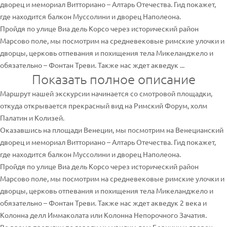
дворец и мемориал Витториано – Алтарь Отечества. Гид покажет,
где находится балкон Муссолини и дворец Наполеона.
Пройдя по улице Виа дель Корсо через исторический район
Марсово поле, мы посмотрим на средневековые римские улочки и
дворцы, церковь отпевания и похищения тела Микеланджело и
обязательно – Фонтан Треви. Также нас ждет акведук ...
Показать полное описание
Маршрут нашей экскурсии начинается со смотровой площадки,
откуда открывается прекрасный вид на Римский Форум, холм
Палатин и Колизей.
Оказавшись на площади Венеции, мы посмотрим на Венецианский
дворец и мемориал Витториано – Алтарь Отечества. Гид покажет,
где находится балкон Муссолини и дворец Наполеона.
Пройдя по улице Виа дель Корсо через исторический район
Марсово поле, мы посмотрим на средневековые римские улочки и
дворцы, церковь отпевания и похищения тела Микеланджело и
обязательно – Фонтан Треви. Также нас ждет акведук 2 века и
Колонна делл Иммаколата или Колонна Непорочного Зачатия.