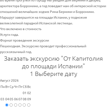
Во время прогулки по городу мы увидим дом Бернини и дворец
архитектора Борромини, а гид поведает нам об интересной истории
отношений величайших зодчих Рима Бернини и Борромини.
Маршрут завершится на площади Испании, у подножия
великолепной парадной Испанской лестницы.
Что включено в стоимость
Услуги гида.
Формат проведения экскурсии
Пешеходная. Экскурсию проводит профессиональный
русскоязычный гид.
Заказать экскурсию "От Капитолия
до площади Испании"
1
Выберите дату
Август 2026
Пн
Вт
Ср
Чт
Пт
Сб
Вс
01
02
03
04
05
06
07
08
09