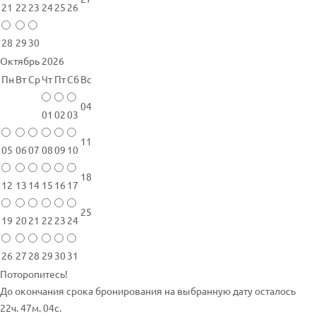
21
22
23
24
25
26
28
29
30
Октябрь 2026
Пн
Вт
Ср
Чт
Пт
Сб
Вс
04
01
02
03
11
05
06
07
08
09
10
18
12
13
14
15
16
17
25
19
20
21
22
23
24
26
27
28
29
30
31
Поторопитесь!
До окончания срока бронирования на выбранную дату осталось
22ч. 47м. 04с.