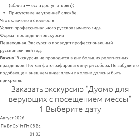
(вблизи — если доступ открыт);
Присутствие на утренней службе.
Что включено в стоимость
Услуги профессионального русскоязычного гида.
Формат проведения экскурсии
Пешеходная. Экскурсию проводит профессиональный
русскоязычный гид.
Важно!
Экскурсия не проводится в дни больших религиозных
праздников. Нельзя фотографировать внутри собора. Не забудьте о
подобающем внешнем виде: плечи и колени должны быть
прикрыты.
Заказать экскурсию "Дуомо для
верующих с посещением мессы"
1
Выберите дату
Август 2026
Пн
Вт
Ср
Чт
Пт
Сб
Вс
01
02