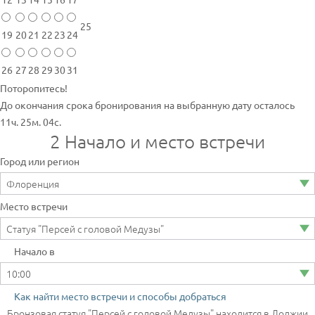
25
19
20
21
22
23
24
26
27
28
29
30
31
Поторопитесь!
До окончания срока бронирования на выбранную дату осталось
11ч. 25м. 04с.
2
Начало и место встречи
Город или регион
Место встречи
Начало в
Как найти место встречи и способы добраться
Бронзовая статуя "Персей с головой Медузы" находится в Лоджии