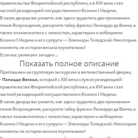
правительства Флорентийской республики, а в XVI веке стал
частной резиденцией могущественного Козимо I Медичи.
В залах дворца вы узнаете, как здесь трудились два признанных
гения Возрождения, раскроете тайну фрески Леонардо да Винчи, а
также познакомитесь с личностью, характером и амбициями
Козимо I Медичи и его супруги — Элеоноры Толедской. Некоторые
моменты их истории весьма поучительны!
Если вас увлекают загадки ...
Показать полное описание
Приглашаем на групповую экскурсию в величественный дворец
-
Палаццо Веккьо
, который с XIII века служил резиденцией
правительства Флорентийской республики, а в XVI веке стал
частной резиденцией могущественного Козимо I Медичи.
В залах дворца вы узнаете, как здесь трудились два признанных
гения Возрождения, раскроете тайну фрески Леонардо да Винчи, а
также познакомитесь с личностью, характером и амбициями
Козимо I Медичи и его супруги — Элеоноры Толедской. Некоторые
моменты их истории весьма поучительны!